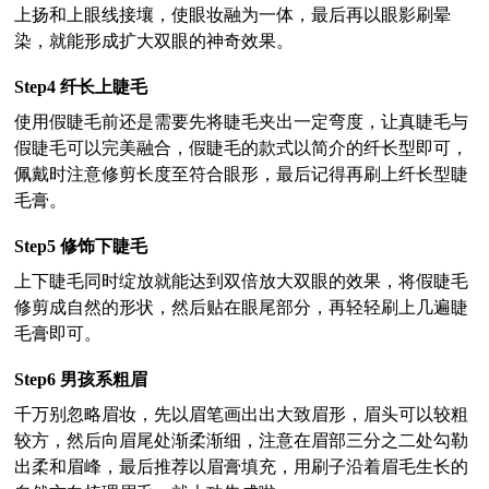
上扬和上眼线接壤，使眼妆融为一体，最后再以眼影刷晕
染，就能形成扩大双眼的神奇效果。
Step4
纤长上睫毛
使用假睫毛前还是需要先将睫毛夹出一定弯度，让真睫毛与
假睫毛可以完美融合，假睫毛的款式以简介的纤长型即可，
佩戴时注意修剪长度至符合眼形，最后记得再刷上纤长型睫
毛膏。
Step5
修饰下睫毛
上下睫毛同时绽放就能达到双倍放大双眼的效果，将假睫毛
修剪成自然的形状，然后贴在眼尾部分，再轻轻刷上几遍睫
毛膏即可。
Step6
男孩系粗眉
千万别忽略眉妆，先以眉笔画出出大致眉形，眉头可以较粗
较方，然后向眉尾处渐柔渐细，注意在眉部三分之二处勾勒
出柔和眉峰，最后推荐以眉膏填充，用刷子沿着眉毛生长的