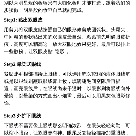
别以为明星般的妆容只有大咖化妆师才能打造，跟着我们的
步骤做，明星般的妆容自己就能完成。
Step1:
贴出双眼皮
用剪刀将双眼皮贴按照自己的眼形修剪成圆弧状。头尾尖，
中间粗的形状贴出来的双眼皮最自然。粘贴前先明确眼皮折
痕，高度可以稍高这一放大双眼地效果更好。最后可以扑上
一些散粉，让双眼皮贴“隐形”。
Step2
晕染式眼线
紧贴睫毛根部描绘上眼线，可以选用笔头较粗的液体眼线笔
或是以眼线刷蘸取眼线膏上妆，填满睫毛间空隙后再描一
遍，画完眼线后，在眼线尚未干透时，以眼影刷将眼线向外
晕染，以晕染的方式画出小烟熏，最后可以用黑灰色眼影修
饰。
Step3
外扩下眼线
下眼线不需要像上眼线那么明确浓烈，在眼头轻轻勾勒，可
以缩小眼距，让双眼更有神。眼尾反复轻轻描绘加重眼线，