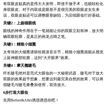
有双眼皮贴真的是伟大大发明，即使不做手术，也能轻松化
身双眼皮。对于内双或是眼形不是很完美的双眼皮女生来
说，双眼皮贴还可以调整眼形缺陷，为后续眼妆打好基础。
关键2：上扬猫眼线
眼线的神奇作用在于一笔就能让你的双眼立刻有神，放大明
确双眼轮廓，是真正的画龙点睛之笔。
关键3：精致小烟熏
太夸张的大烟熏请留给摇滚音乐节，精致小烟熏就能从视觉
上延伸眼部轮廓，达到“大开眼界”效果。
关键4：摩天翘睫毛
纤长睫毛绝对是范式大眼妆的一大秘密武器，睫毛对于放大
双眼的效果超乎想象，想要达到最完美自然的效果，可以将
假睫毛与睫毛膏叠加使用，双倍放大。
6
步打造大眼妆
先用
Before&After
诱惑诱惑你吧！