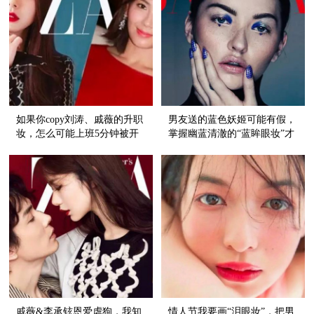
如果你copy刘涛、戚薇的升职
男友送的蓝色妖姬可能有假，
妆，怎么可能上班5分钟被开
掌握幽蓝清澈的“蓝眸眼妆”才
除！
是真
戚薇&李承铉恩爱虐狗，我知
情人节我要画“泪眼妆”，把男