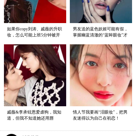
如果你copy刘涛、戚薇的升职
男友送的蓝色妖姬可能有假，
妆，怎么可能上班5分钟被开
掌握幽蓝清澈的“蓝眸眼妆”才
除！
是真
戚薇&李承铉恩爱虐狗，我知
情人节我要画“泪眼妆”，把男
道，但我不知道她还用唇
友迷得以为自己在初恋！
色"告白"！