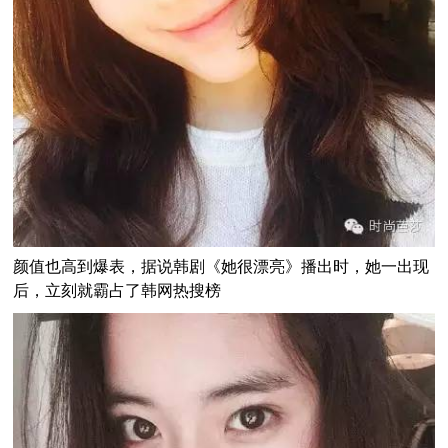
颜值也高到爆表，据说韩剧《她很漂亮》播出时，她一出现
后，立刻就霸占了韩网热搜榜