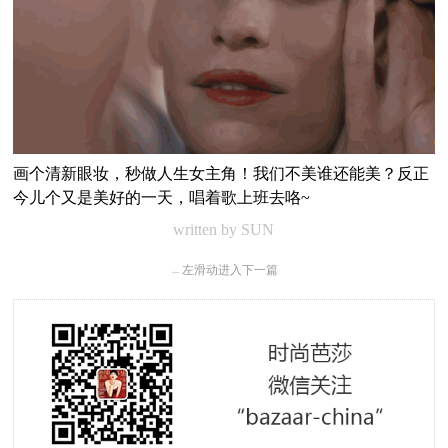
画个清新眼妆，秒做人生女主角！
我们不美谁还能美？
反正
今儿个又是美好的一天，唱着歌上班去咯~
written by SUN
←
左滑动进入下一篇