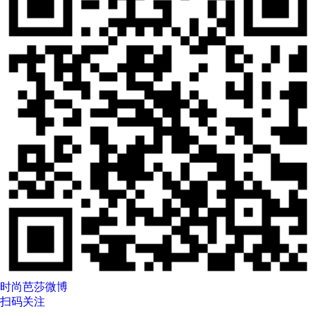
时尚芭莎微博
扫码关注