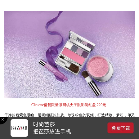
Clinique倩碧限量版胡桃夹子眼影腮红盘 229元
干净的粉紫色眼睑、透明细腻的肤质、珍珠粉色的双颊，打造精致、梦幻，却又
不失童趣的妆容。