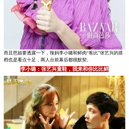
而且芭姐要透露一下，辣妈李小璐和鲜肉“爸比”张艺兴的搭
档也是看点十足，两人台前幕后都很默契。
李小璐：张艺兴童鞋，我来和你比比鲜