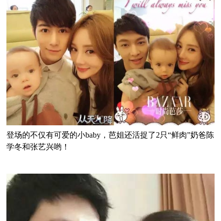
登场的不仅有可爱的小baby，芭姐还活捉了2只“鲜肉”奶爸陈
学冬和张艺兴哟！