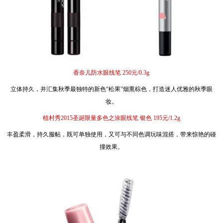
香奈儿防水眼线笔 250元/0.3g
立体持久，并汇集秋季最独特的新色“松果”烟熏棕色，打造迷人优雅的秋季眼
妆。
植村秀2015圣诞限量多色之涂眼线笔 银色 195元/1.2g
丰盈柔滑，持久服帖，既可单独使用，又可与不同色调玩味混搭，带来惊艳的碰
撞效果。