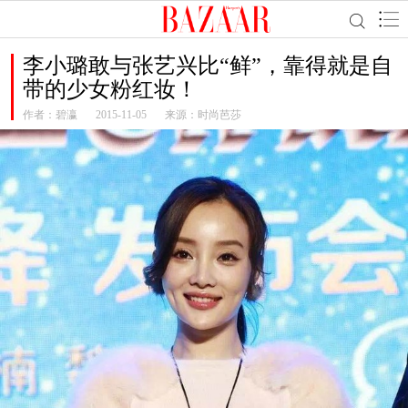
李小璐敢与张艺兴比“鲜”，靠得就是自
带的少女粉红妆！
作者：
碧瀛
2015-11-05
来源：时尚芭莎