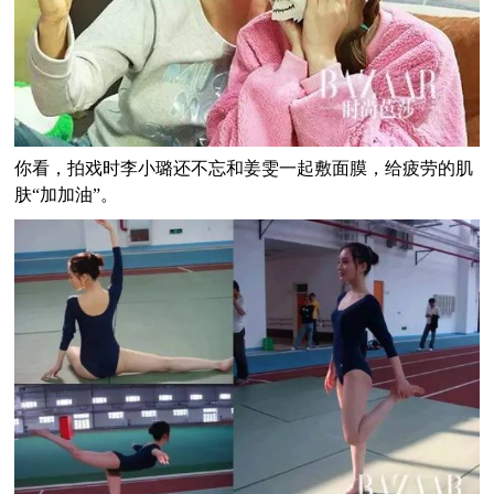
你看，拍戏时李小璐还不忘和姜雯一起敷面膜，给疲劳的肌
肤“加加油”。