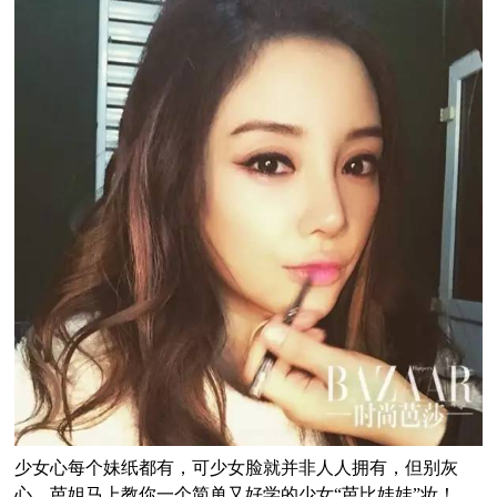
少女心每个妹纸都有，可少女脸就并非人人拥有，但别灰
心，芭姐马上教你一个简单又好学的少女“芭比娃娃”妆！