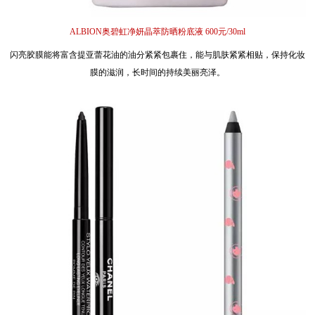
ALBION奥碧虹净妍晶萃防晒粉底液 600元/30ml
闪亮胶膜能将富含提亚蕾花油的油分紧紧包裹住，能与肌肤紧紧相贴，保持化妆
膜的滋润，长时间的持续美丽亮泽。