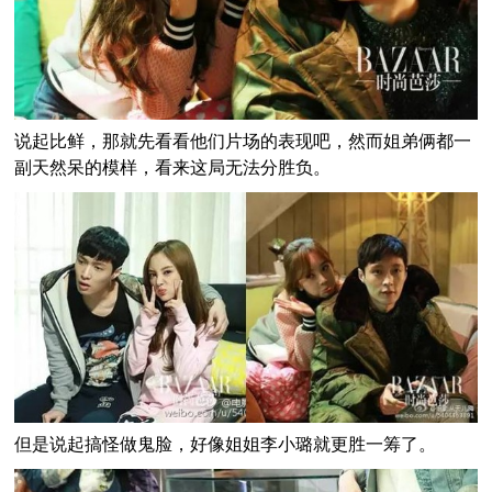
说起比鲜，那就先看看他们片场的表现吧，然而姐弟俩都一
副天然呆的模样，看来这局无法分胜负。
但是说起搞怪做鬼脸，好像姐姐李小璐就更胜一筹了。