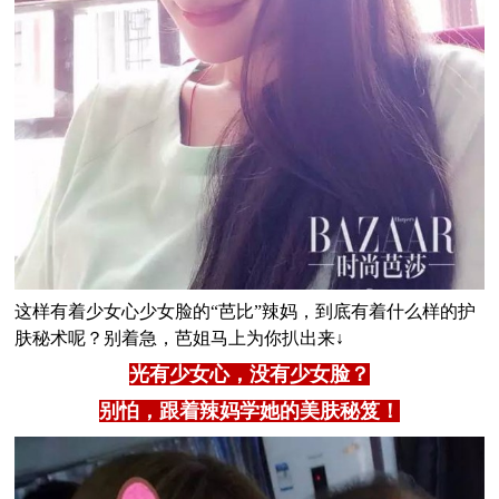
这样有着少女心少女脸的“芭比”辣妈，到底有着什么样的护
肤秘术呢？别着急，芭姐马上为你扒出来↓
光有少女心，没有少女脸？
别怕，跟着辣妈学她的美肤秘笈！