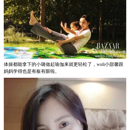
体操都能拿下的小璐做起瑜伽来就更轻松了，wuli小甜馨跟
妈妈学得也是有板有眼啦。