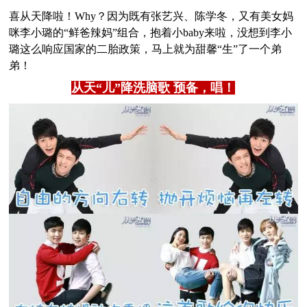
喜从天降啦！Why？因为既有张艺兴、陈学冬，又有美女妈
咪李小璐的“鲜爸辣妈”组合，抱着小baby来啦，没想到李小
璐这么响应国家的二胎政策，马上就为甜馨“生”了一个弟
弟！
从天“儿”降洗脑歌 预备，唱！