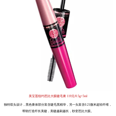
美宝莲纽约芭比大眼睫毛膏 119元/0.5g+5ml
独特双头设计，黑色膏体部分富含睫毛黑精华，另一头富含0.21微米超轻纤维，
帮助打造纤长美睫，美睫越刷越长，秒变芭比大眼。