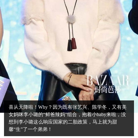
喜从天降啦！Why？因为既有张艺兴、陈学冬，又有美
女妈咪李小璐的“鲜爸辣妈”组合，抱着小baby来啦，没
想到李小璐这么响应国家的二胎政策，马上就为甜
馨“生”了一个弟弟！