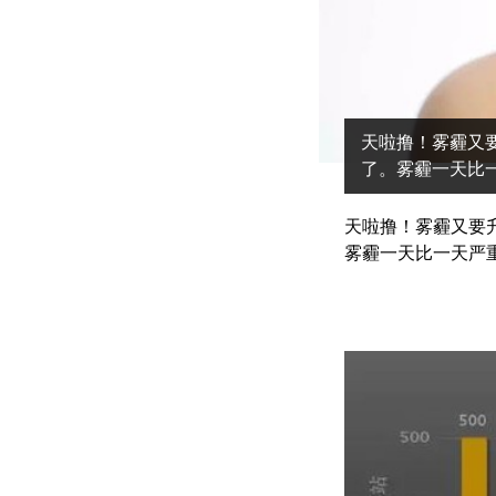
天啦撸！雾霾又
了。雾霾一天比
天啦撸！雾霾又要
雾霾一天比一天严