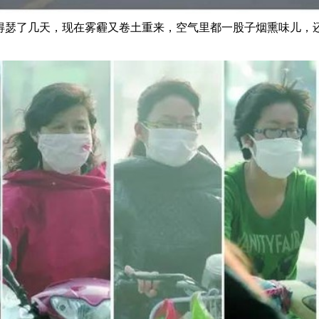
得瑟了几天，现在雾霾又卷土重来，空气里都一股子烟熏味儿，