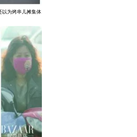
还以为烤串儿摊集体