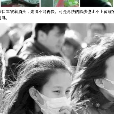
着口罩皱着眉头，走得不能再快。可是再快的脚步也比不上雾霾
可逃。