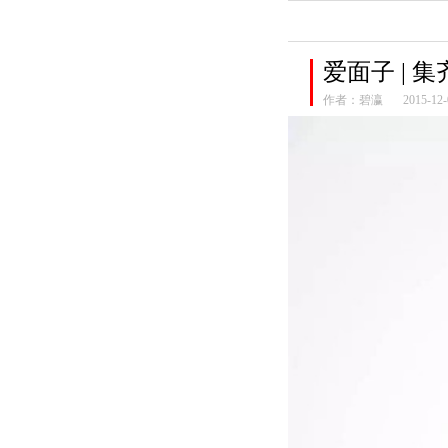
爱面子 |
作者：
碧瀛
2015-12-