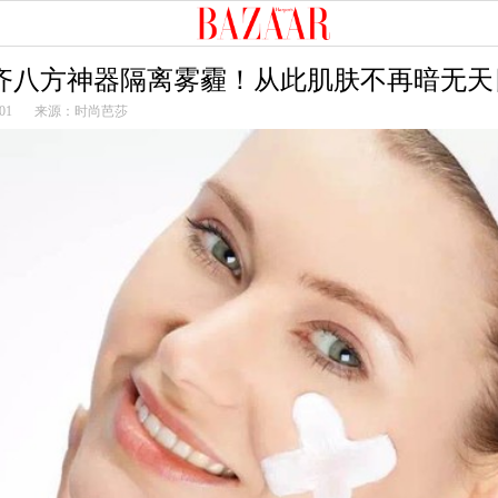
 集齐八方神器隔离雾霾！从此肌肤不再暗无天
01
来源：时尚芭莎