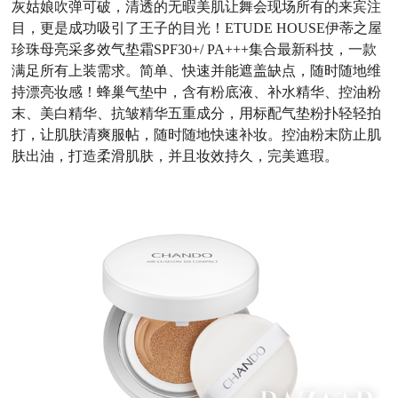
灰姑娘吹弹可破，清透的无暇美肌让舞会现场所有的来宾注
目，更是成功吸引了王子的目光！ETUDE HOUSE伊蒂之屋
珍珠母亮采多效气垫霜SPF30+/ PA+++集合最新科技，一款
满足所有上装需求。简单、快速并能遮盖缺点，随时随地维
持漂亮妆感！蜂巢气垫中，含有粉底液、补水精华、控油粉
末、美白精华、抗皱精华五重成分，用标配气垫粉扑轻轻拍
打，让肌肤清爽服帖，随时随地快速补妆。控油粉末防止肌
肤出油，打造柔滑肌肤，并且妆效持久，完美遮瑕。