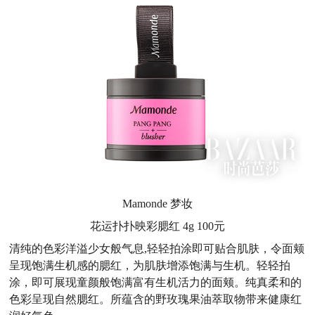
Mamonde 梦妆
花运扑扑映彩腮红 4g 100元
清纯的色彩洋溢少女般气息,轻轻拍涂即可贴合肌肤，令面颊
呈现饱满生机感的腮红，为肌肤增添饱满与生机。轻轻拍
涂，即可展现童颜般饱满富有生机活力的面颊。纯真柔和的
色彩呈现自然腮红。所蕴含的野玫瑰果油萃取物带来健康红