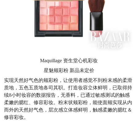
Maquillage 资生堂心机彩妆
星魅颊彩粉 新品未定价
实现天然好气色的颊彩粉，让使用者感觉不到粉末感的柔滑
质地，五色五质地各司其职。打造妆容立体鲜明，已取得持
续8小时妆容的数据报告，无香料，已通过敏感测试的触感
柔嫩的腮红、修容彩妆。粉末状颊彩粉，能使面颊实现从内
而外的天然好气色，层次感立体感鲜明，触感柔嫩的腮红＆
修容彩妆。