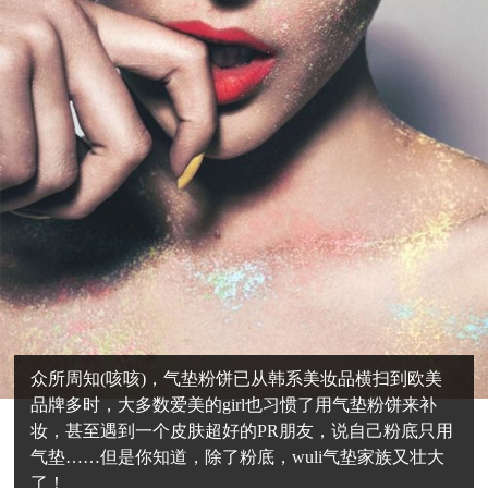
众所周知(咳咳)，气垫粉饼已从韩系美妆品横扫到欧美
品牌多时，大多数爱美的girl也习惯了用气垫粉饼来补
妆，甚至遇到一个皮肤超好的PR朋友，说自己粉底只用
气垫……但是你知道，除了粉底，wuli气垫家族又壮大
了！