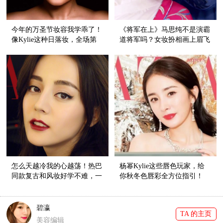
今年的万圣节妆容我学乖了！
《将军在上》马思纯不是演霸
像Kylie这种日落妆，全场第
道将军吗？女妆扮相画上眉飞
一美还怕不能赢？
色舞眼妆，这气场比天高！
怎么天越冷我的心越荡！热巴
杨幂Kylie这些唇色玩家，给
同款复古和风妆好学不难，一
你秋冬色唇彩全方位指引！
分钟迷倒众生！
碧瀛
TA 的主页
美容编辑