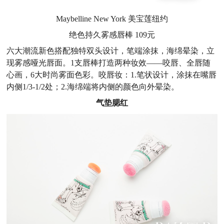
Maybelline New York 美宝莲纽约
绝色持久雾感唇棒 109元
六大潮流新色搭配独特双头设计，笔端涂抹，海绵晕染，立
现雾感哑光唇面。1支唇棒打造两种妆效——咬唇、全唇随
心画，6大时尚雾面色彩。咬唇妆：1.笔状设计，涂抹在嘴唇
内侧1/3-1/2处；2.海绵端将内侧的颜色向外晕染。
气垫腮红