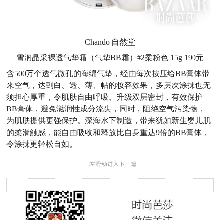
Chando 自然堂
雪润晶采裸透气垫霜（气垫BB霜）
#2柔粉色
15g
190元
含500万个透气微孔的海绵气垫，经由每次按压给BB膏体带
来空气，达到白、透、薄、帖的妆容效果，多层次涂抹也无
须担心厚重，令肌肤自由呼吸。
升级双层密封，
有效保护
BB膏体，避免滋润性成分流失，同时，阻绝空气污染物，
为肌肤提供更强保护。
深海水下制造，带来犹如新生婴儿肌
的柔滑触感，能自由吸收和释放比自身重达9倍的BB膏体，
令涂抹更轻松自如。
←
左滑动进入下一篇