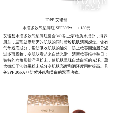
IOPE 艾诺碧
水滢多效气垫腮红 SPF30/PA+++ 180元
艾诺碧水滢多效气垫腮红富含34%以上矿物质水成分，滋养
肌肤，呈现健康明亮的肌肤的同时带给肌肤清爽感觉。含有
气垫粉底成分，帮助吸收肌肤的油分，防止妆容因油脂分泌
过多而脱妆，令肌肤看起来自然光滑，清新妆容维持整日；
独特的六角形状润泽粉未，使肌肤呈现自然白皙的光泽。藴
含微细干涉效果粉末成分令肌肤亮度和润泽度同时提高。具
备SPF 30/PA++防紫外线和美白的双重功效。