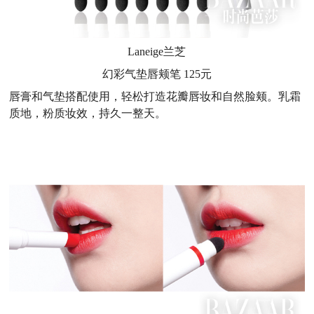
Laneige
兰芝
幻彩气垫唇颊笔 125元
唇膏和气垫搭配使用，轻松打造花瓣唇妆和自然脸颊。乳霜
质地，粉质妆效，持久一整天。