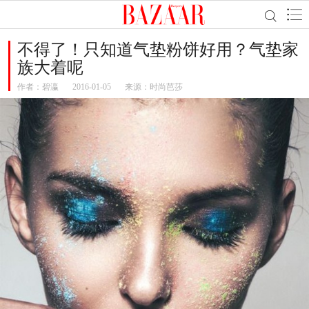
不得了！只知道气垫粉饼好用？气垫家
族大着呢
作者：
碧瀛
2016-01-05
来源：时尚芭莎