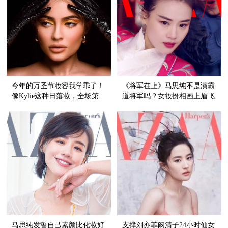
今年的万圣节妆容我学乖了！
《将军在上》马思纯不是演霸
像Kylie这种日落妆，全场第
道将军吗？女妆扮相画上眉飞
一美还怕不能赢？
色舞眼妆，这气场比天高！
马思纯发誓自己素颜比化妆好
支撑刘亦菲阚清子24小时仙女