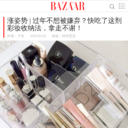
涨姿势 | 过年不想被嫌弃？快吃了这剂
彩妆收纳法，拿走不谢！
作者：
于笑
2016-02-02
来源：时尚芭莎