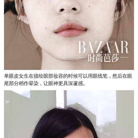
单眼皮女生在描绘眼部妆容的时候可以用眼线笔，然后在眼
尾部分稍作晕染，让眼神更具深邃感。