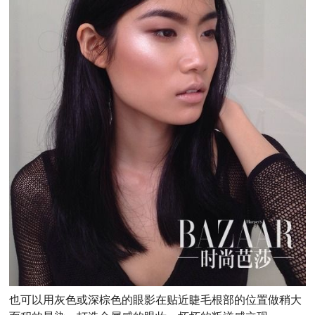
也可以用灰色或深棕色的眼影在贴近睫毛根部的位置做稍大