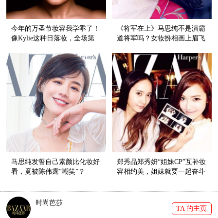
今年的万圣节妆容我学乖了！
《将军在上》马思纯不是演霸
像Kylie这种日落妆，全场第
道将军吗？女妆扮相画上眉飞
一美还怕不能赢？
色舞眼妆，这气场比天高！
马思纯发誓自己素颜比化妆好
郑秀晶郑秀妍“姐妹CP”互补妆
看，竟被陈伟霆“嘲笑”？
容相约美，姐妹就要一起奋斗
一起美炸天！
时尚芭莎
TA 的主页