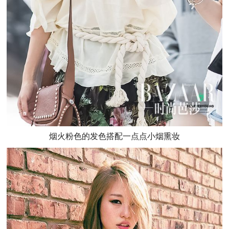
烟火粉色的发色搭配一点点小烟熏妆