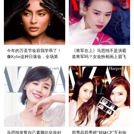
今年的万圣节妆容我学乖了！
《将军在上》马思纯不是演霸
像Kylie这种日落妆，全场第
道将军吗？女妆扮相画上眉飞
一美还怕不能赢？
色舞眼妆，这气场比天高！
马思纯发誓自己素颜比化妆好
郑秀晶郑秀妍“姐妹CP”互补妆