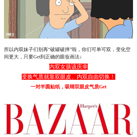
所以内双妹子们别再“破罐破摔”啦，你们可单可双，变化空
间更大，只要Get到正确的眼妆画法↓
内双女孩该庆幸
变换气质就靠双眼皮、内双自由切换！
一对半圆贴纸，吸睛双眼皮气质Get