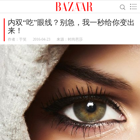
内双“吃”眼线？别急，我一秒给你变出
来！
作者：
于笑
2016-04-23
来源：时尚芭莎