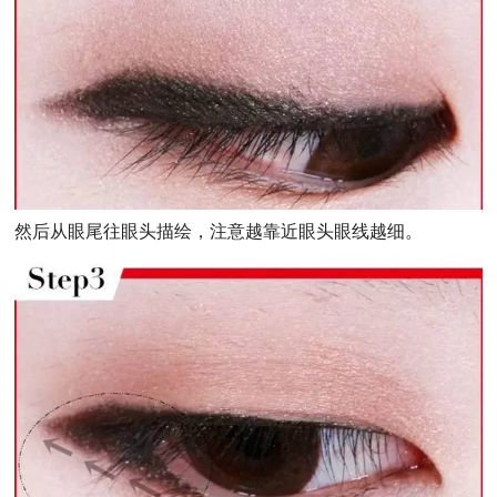
然后从眼尾往眼头描绘，注意越靠近眼头眼线越细。