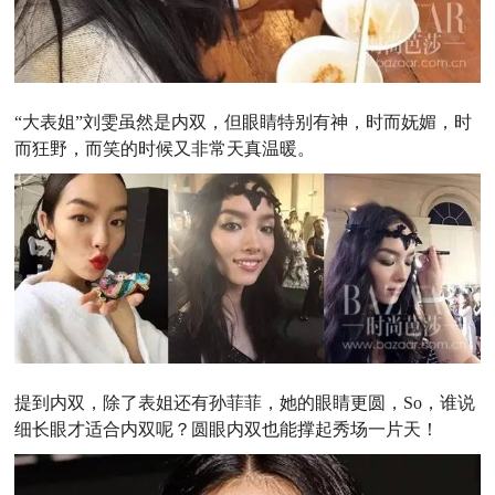
“大表姐”刘雯虽然是内双，但眼睛特别有神，时而妩媚，时
而狂野，而笑的时候又非常天真温暖。
提到内双，除了表姐还有孙菲菲，她的眼睛更圆，So，谁说
细长眼才适合内双呢？圆眼内双也能撑起秀场一片天！