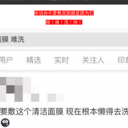
听说你不爱敷泥面膜是因为它
很！难！洗！掉！