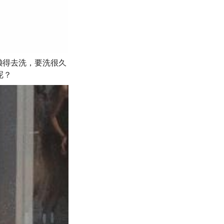
懒得去洗，要洗很久
呢？