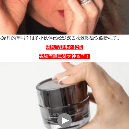
大家种的草吗？很多小伙伴已经默默去收这款磁铁假睫毛了。
磁铁假睫毛的续集
磁铁面膜真是太神奇了！