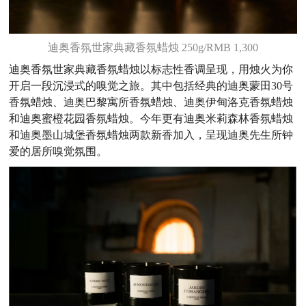
迪奥香氛世家典藏香氛蜡烛 250g/RMB 1,300
迪奥香氛世家典藏香氛蜡烛以标志性香调呈现，用烛火为你
开启一段沉浸式的嗅觉之旅。其中包括经典的迪奥蒙田30号
香氛蜡烛、迪奥巴黎寓所香氛蜡烛、迪奥伊甸洛克香氛蜡烛
和迪奥蜜橙花园香氛蜡烛。今年更有迪奥米莉森林香氛蜡烛
和迪奥墨山城堡香氛蜡烛两款新香加入，呈现迪奥先生所钟
爱的居所嗅觉氛围。