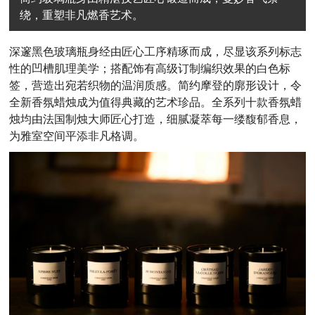
绕，重塑非凡燃香艺术。
深邃黑色玻璃瓶身经由匠心工序精琢而成，尽显该系列标志
性的凹槽肌理美学；搭配饰有高级订制编织效果的白色标
签，营造出宛若织物的温润质感。简约摩登的廓形设计，令
全新香氛蜡烛成为值得典藏的艺术珍品。全系列十款香氛蜡
烛均由法国制烛大师匠心打造，细腻凝萃每一缕馥郁香息，
为雅室空间平添非凡格调。