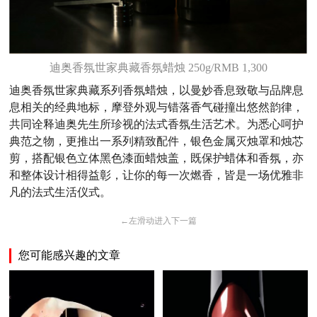
迪奥香氛世家典藏香氛蜡烛 250g/RMB 1,300
迪奥香氛世家典藏系列香氛蜡烛，以曼妙香息致敬与品牌息
息相关的经典地标，摩登外观与错落香气碰撞出悠然韵律，
共同诠释迪奥先生所珍视的法式香氛生活艺术。为悉心呵护
典范之物，更推出一系列精致配件，银色金属灭烛罩和烛芯
剪，搭配银色立体黑色漆面蜡烛盖，既保护蜡体和香氛，亦
和整体设计相得益彰，让你的每一次燃香，皆是一场优雅非
凡的法式生活仪式。
←
左滑动进入下一篇
您可能感兴趣的文章