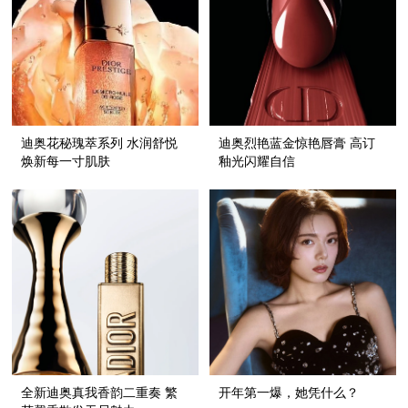
迪奥花秘瑰萃系列 水润舒悦
迪奥烈艳蓝金惊艳唇膏 高订
焕新每一寸肌肤
釉光闪耀自信
全新迪奥真我香韵二重奏 繁
开年第一爆，她凭什么？