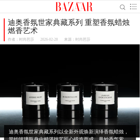
迪奥香氛世家典藏系列 重塑香氛蜡烛
燃香艺术
作者：
时尚芭莎
2026-02-28
来源：时尚芭莎
迪奥香氛世家典藏系列以全新外观焕新演绎香氛蜡烛，
简约玻璃瓶身由精湛技艺匠心锻造而成，曼妙香气萦