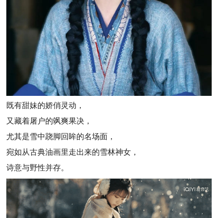
既有甜妹的娇俏灵动，
又藏着屠户的飒爽果决，
尤其是雪中跷脚回眸的名场面，
宛如从古典油画里走出来的雪林神女，
诗意与野性并存。