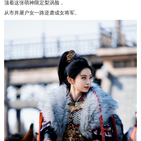
顶着这张萌神限定梨涡脸，
从市井屠户女一路逆袭成女将军。