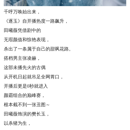
千呼万唤始出来，
《逐玉》自开播热度一路飙升，
田曦薇凭借剧中的
无瑕颜值和惊艳表现，
杀出了一条属于自己的甜飒花路。
搭档男主张凌赫，
这部未播先火的古偶
从开机日起就吊足全网胃口，
开播后更是0秒就进入
颜霸组合的巅峰赛，
根本截不到一张丑图～
田曦薇饰演的樊长玉，
以杀猪为生，