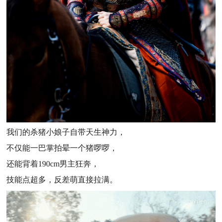
我们的杀猪小娘子自带天生神力，
不仅能一巴掌拍晕一个猪啰啰，
还能背着190cm男主狂奔，
技能点超多，反差萌直接拉满。