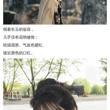
细看长玉的妆容，
几乎没有花哨修饰：
轻描眉形、气血色腮红、
接近唇色的口红。