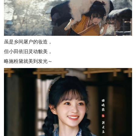
虽是乡间屠户的妆造，
但小田依旧灵动貌美，
略施粉黛就美到发光～