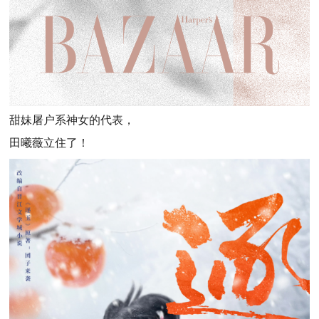
甜妹屠户系神女的代表，
田曦薇立住了！