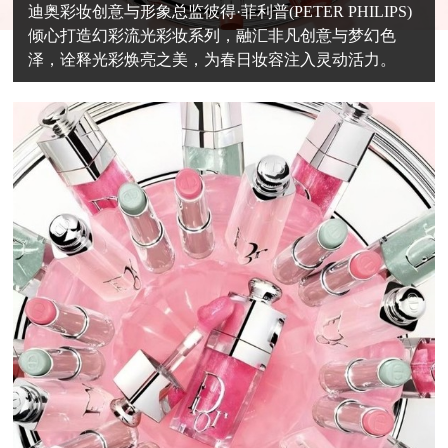
迪奥彩妆创意与形象总监彼得·菲利普(PETER PHILIPS)
倾心打造幻彩流光彩妆系列，融汇非凡创意与梦幻色
泽，诠释光彩焕亮之美，为春日妆容注入灵动活力。