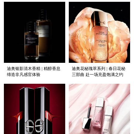
迪奥银影清木香精 | 精醇香息
迪奥花秘瑰萃系列 | 春日花秘
缔造非凡感官体验
三部曲 赴一场充盈饱满之约