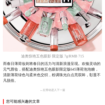
迪奥惊艳五色眼影 限定版 7g/RMB 715
而春日薄荷妆则将春日的活力与清新浪漫呈现。欢愉灵动的
元气唇妆，搭配迪奥惊艳五色眼影限定版645薄荷泡泡糖，
清新薄荷绿色与柔米色交织，粉调珠光白点亮双眸，彰显不
凡脱俗。
←
左滑动进入下一篇
您可能感兴趣的文章