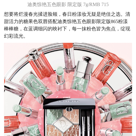
迪奥惊艳五色眼影 限定版 7g/RMB 715
想要将烂漫春光揉进脸颊，春日粉漾妆无疑是绝佳之选。清
甜活力的糖果色双唇搭配迪奥惊艳五色眼影限定版865粉漾
棒棒糖，在蓝调细闪的映衬下，每一抹粉色皆为焦点，绽现
幻彩流光。