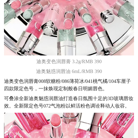
迪奥变色润唇膏 3.2g/RMB 390
迪奥魅惑润唇油 6mL/RMB 390
迪奥变色润唇膏008软糖粉/086薄荷冰/041桃气橘/104车厘子
四款限定色号，一抹焕现定制般春日明媚唇色。
可叠涂全新迪奥魅惑润唇油打造春日氛围十足的3D玻璃唇妆
效。全新限定色号072气泡粉以鲜活粉色调诠释动人妆容。