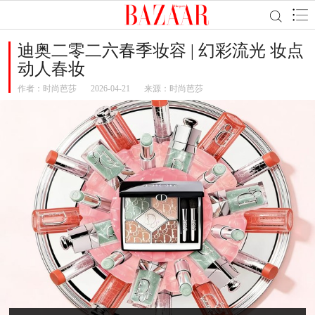
迪奥二零二六春季妆容 | 幻彩流光 妆点
动人春妆
作者：
时尚芭莎
2026-04-21
来源：时尚芭莎