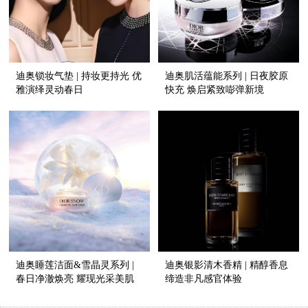
迪奥锁妆气垫 | 持妆更持光 优
迪奥肌活蕴能系列 | 日夜胶原
雅演绎灵动春日
快充 焕启紧致嘭弹新境
迪奥睡莲洁面&雪晶灵系列 |
迪奥银影清木香精 | 精醇香息
春日净澈焕亮 耀现光采美肌
缔造非凡感官体验