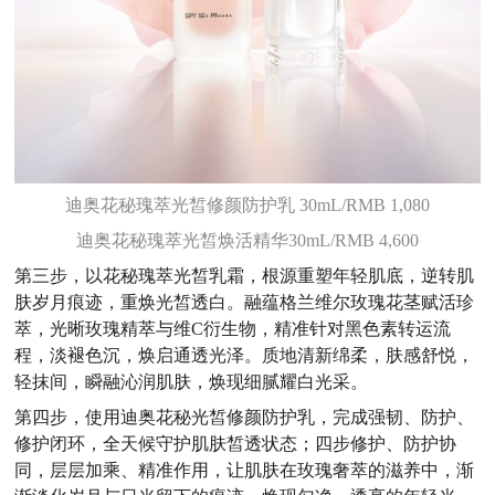
迪奥花秘瑰萃光皙修颜防护乳 30mL/RMB 1,080
迪奥花秘瑰萃光皙焕活精华30mL/RMB 4,600
第三步，以花秘瑰萃光皙乳霜，根源重塑年轻肌底，逆转肌
肤岁月痕迹，重焕光皙透白。融蕴格兰维尔玫瑰花茎赋活珍
萃，光晰玫瑰精萃与维C衍生物，精准针对黑色素转运流
程，淡褪色沉，焕启通透光泽。质地清新绵柔，肤感舒悦，
轻抹间，瞬融沁润肌肤，焕现细腻耀白光采。
第四步，使用迪奥花秘光皙修颜防护乳，完成强韧、防护、
修护闭环，全天候守护肌肤皙透状态；四步修护、防护协
同，层层加乘、精准作用，让肌肤在玫瑰奢萃的滋养中，渐