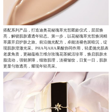
搭配系列产品，打造迪奥花秘瑰萃光皙匿龄仪式，层层焕
亮，解锁肌肤通透年轻态。第一步，以花秘瑰萃光皙焕润精
萃露开启护肤之旅。前沿抛光配方，卓能淡褪色斑暗沉，绽
现肌肤澄澈光采。PHA与AHA果酸协同作用，轻柔抛光肌表
老废角质，更融蕴格兰维尔玫瑰花茎赋活珍萃，焕启肌肤水
脂流动，强韧屏障，细致肌理，淡褪皱纹，日复一日，肌肤
更显匀致透亮，耀现年轻亮采。