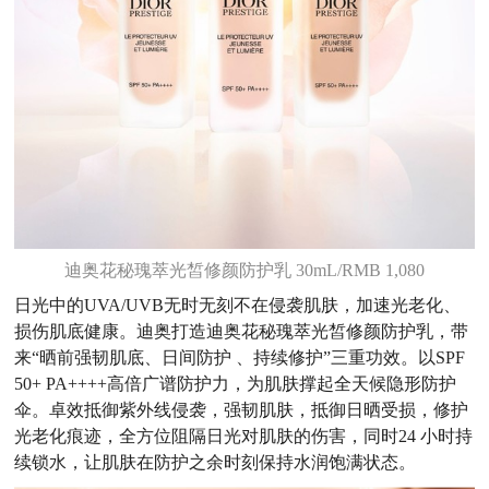
迪奥花秘瑰萃光皙修颜防护乳 30mL/RMB 1,080
日光中的UVA/UVB无时无刻不在侵袭肌肤，加速光老化、
损伤肌底健康。迪奥打造迪奥花秘瑰萃光皙修颜防护乳，带
来“晒前强韧肌底、日间防护 、持续修护”三重功效。以SPF
50+ PA++++高倍广谱防护力，为肌肤撑起全天候隐形防护
伞。卓效抵御紫外线侵袭，强韧肌肤，抵御日晒受损，修护
光老化痕迹，全方位阻隔日光对肌肤的伤害，同时24 小时持
续锁水，让肌肤在防护之余时刻保持水润饱满状态。