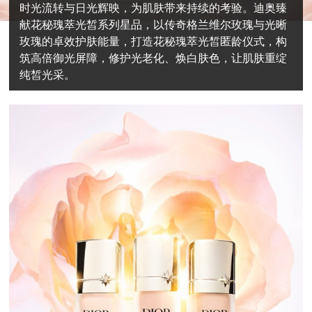
时光流转与日光辉映，为肌肤带来持续的考验。迪奥臻
献花秘瑰萃光皙系列星品，以传奇格兰维尔玫瑰与光晰
玫瑰的卓效护肤能量，打造花秘瑰萃光皙匿龄仪式，构
筑高倍御光屏障，修护光老化、焕白肤色，让肌肤重绽
纯皙光采。