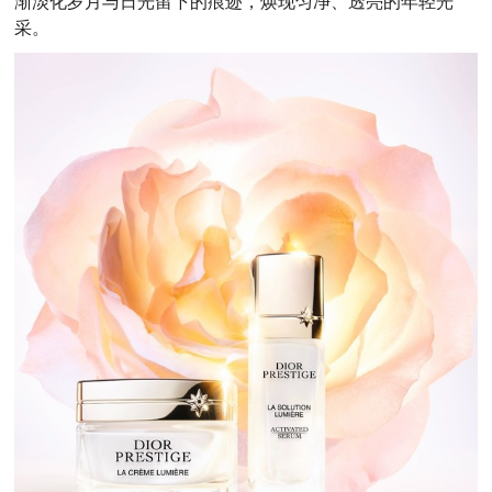
渐淡化岁月与日光留下的痕迹，焕现匀净、透亮的年轻光
采。