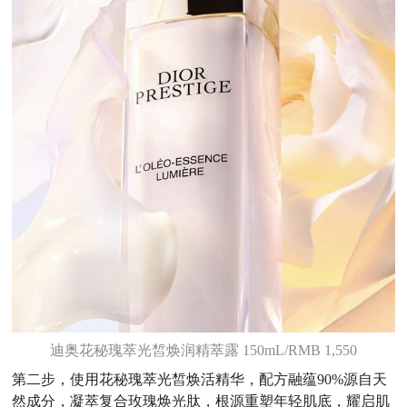
迪奥花秘瑰萃光皙焕润精萃露 150mL/RMB 1,550
第二步，使用花秘瑰萃光皙焕活精华，配方融蕴90%源自天
然成分，凝萃复合玫瑰焕光肽，根源重塑年轻肌底，耀启肌