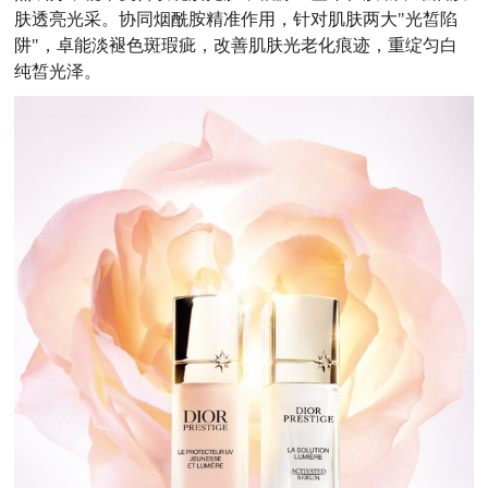
肤透亮光采。协同烟酰胺精准作用，针对肌肤两大"光皙陷
阱"，卓能淡褪色斑瑕疵，改善肌肤光老化痕迹，重绽匀白
纯皙光泽。