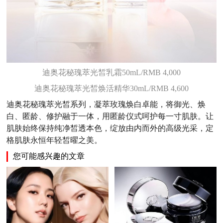
迪奥花秘瑰萃光皙乳霜50mL/RMB 4,000
迪奥花秘瑰萃光皙焕活精华30mL/RMB 4,600
迪奥花秘瑰萃光皙系列，凝萃玫瑰焕白卓能，将御光、焕
白、匿龄、修护融于一体，用匿龄仪式呵护每一寸肌肤。让
肌肤始终保持纯净皙透本色，绽放由内而外的高级光采，定
格肌肤永恒年轻皙曜之美。
您可能感兴趣的文章