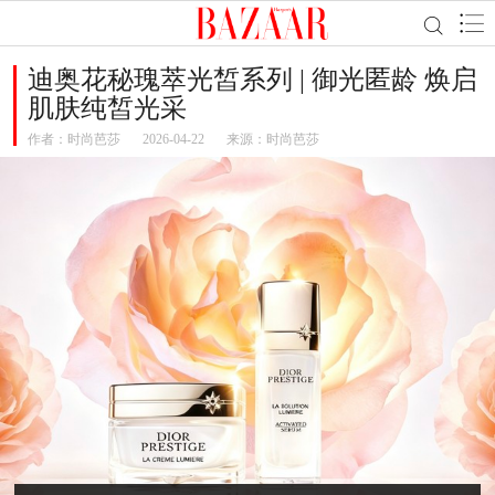
迪奥花秘瑰萃光皙系列 | 御光匿龄 焕启
肌肤纯皙光采
作者：
时尚芭莎
2026-04-22
来源：时尚芭莎