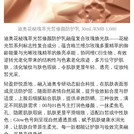
迪奥花秘瑰萃光皙修颜防护乳 30mL/RMB 1,080
迪奥花秘瑰萃光皙修颜防护乳融蕴复合玫瑰焕光肽——花秘
光皙系列标志性复合成分，蕴含格兰维尔玫瑰多重精萃的御
龄能量与光晰玫瑰精萃的焕亮卓能，协同维C衍生物，有效
逆转光老化带来的结构性与色素老化痕迹，多方位守护肌
肤，淡化皱纹与肤色瑕疵，令肌肤更显年轻、透亮，绽放纯
皙光采。
轻盈舒悦质地，融入迪奥专研动态贴合科技，在肌肤表面形
成灵活防护层，随面部表情自然延展，提升妆效贴合度与舒
适度，上脸后细腻贴合肌肤，提供卓效防晒。三种妆效，满
足不同肌肤需求：00与01色号主打润色修颜，一抹柔焦毛
孔、隐匿肌肤瑕疵，肌肤更显平滑细致，适配白皙或中性肤
色；Glow色号则呈现自然通透质感，赋予肌肤健康水润光
泽，让肌肤自带原生柔光。每一款都能让护肤与妆效完美融