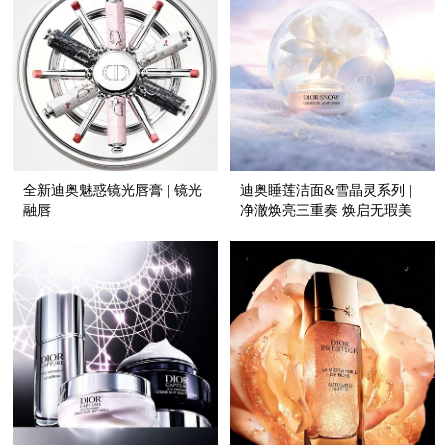
全新迪奥魅惑镜光唇膏 | 镜光
迪奥睡莲洁面&雪晶灵系列 |
融唇
净澈焕亮三重奏 焕启无瑕美
肌