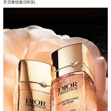
开启奢悦焕活时刻。