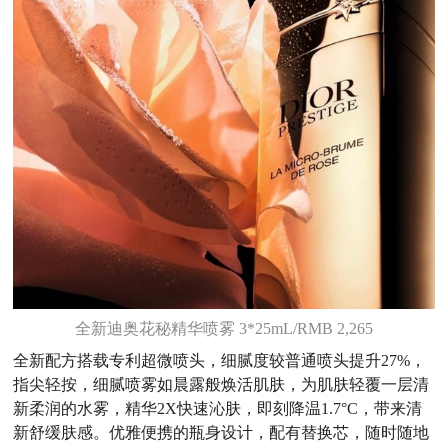
全新迪奥花秘精华喷雾 3*25mL/RMB 2,265
全新配方搭载专利超微喷头，细腻度较普通喷头提升27%，
指尖轻按，细腻喷雾如晨露般焕活肌肤，为肌肤轻覆一层清
新柔润的水雾，精华2X快速沁肤，即刻降温1.7°C，带来清
新舒缓肤感。优雅便携的瓶身设计，配有替换芯，随时随地