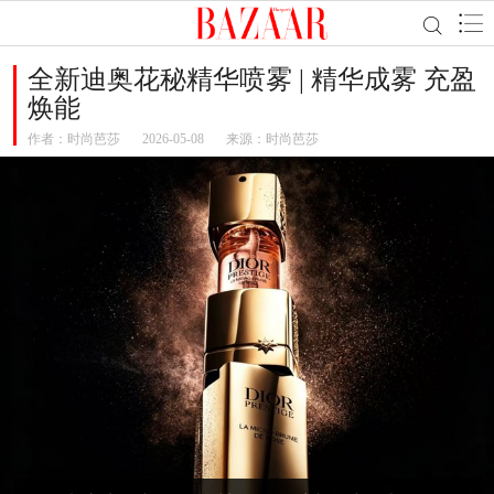
全新迪奥花秘精华喷雾 | 精华成雾 充盈
焕能
作者：
时尚芭莎
2026-05-08
来源：时尚芭莎