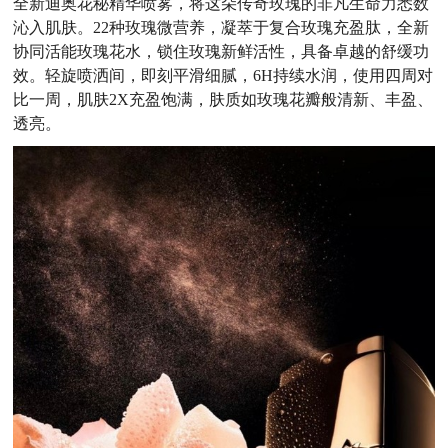
全新迪奥花秘精华喷雾，将这朵传奇玫瑰的非凡生命力悉数
沁入肌肤。22种玫瑰微营养，凝萃于复合玫瑰充盈肽，全新
协同活能玫瑰花水，锁住玫瑰新鲜活性，具备卓越的舒缓功
效。轻旋喷洒间，即刻平滑细腻，6H持续水润，使用四周对
比一周，肌肤2X充盈饱满，肤质如玫瑰花瓣般清新、丰盈、
透亮。