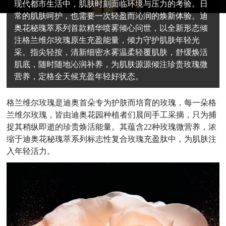
现代都市生活中，肌肤时刻面临环境与压力的考验。日
常的肌肤呵护，也需要一次轻盈而沁润的焕新体验。迪
奥花秘瑰萃系列首款精华喷雾倾心问世，以全新形态倾
注格兰维尔玫瑰原生充盈能量，倾力守护肌肤年轻光
采。指尖轻按，清新细密水雾温柔轻覆肌肤，舒缓焕活
肌底，随时随地沁润补养，为肌肤源源倾注珍贵玫瑰微
营养，定格全天候充盈年轻好状态。
格兰维尔玫瑰是迪奥首朵专为护肤而培育的玫瑰，每一朵格
兰维尔玫瑰，皆由迪奥花园种植者们晨间手工采摘，只为捕
捉其稍纵即逝的珍贵焕活能量。其蕴含22种玫瑰微营养，浓
缩于迪奥花秘瑰萃系列标志性复合玫瑰充盈肽中，为肌肤注
入年轻活力。