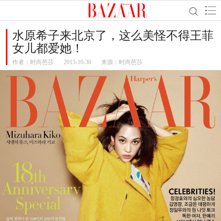
水原希子来北京了，这么美怪不得王菲
女儿都爱她！
作者：
时尚芭莎
2015-10-30
来源：时尚芭莎