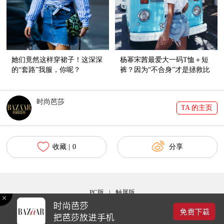
她们竟然这样穿裙子！这深深
杨幂宋茜最爱大一码T恤＋短
的“套路”我服，你呢？
裤？因为“不合身”才是拯救比
例的神器啊！
时尚芭莎
TA 的主页
收藏 |
0
分享
PC版
|
触屏版
Copyright © 2017 bazaar.com.cn 北京时尚在线网络服务有限公司 京ICP备030044号