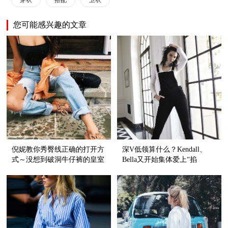
您可能感兴趣的文章
倪妮教你秀臀线正确的打开方
深V低领算什么？Kendall、
式～没想到破洞牛仔裤的皇室
Bella又开始集体爱上“掐
血统还挺纯正呢！
脖”style了！