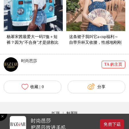
杨幂宋茜最爱大一码T恤＋短
这条裙子我叫它a-cup福利～
裤？因为“不合身”才是拯救比
自带升杯又收腰，性感地刚刚
例的神器啊！
好！
时尚芭莎
TA 的主页
收藏 |
0
分享
PC版
|
触屏版
Copyright © 2017 bazaar.com.cn 北京时尚在线网络服务有限公司 京ICP备030044号