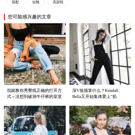
搭配
短靴
高跟鞋
您可能感兴趣的文章
倪妮教你秀臀线正确的打开方
深V低领算什么？Kendall、
式～没想到破洞牛仔裤的皇室
Bella又开始集体爱上“掐
血统还挺纯正呢！
脖”style了！