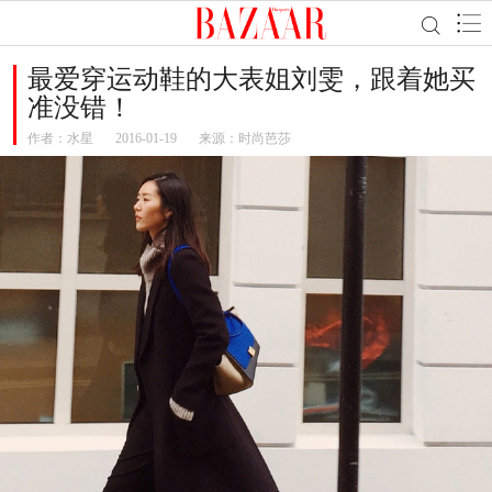
最爱穿运动鞋的大表姐刘雯，跟着她买
准没错！
作者：
水星
2016-01-19
来源：时尚芭莎