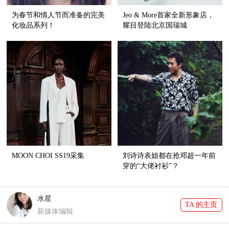
为春节和情人节而准备的完美
Jeo & More首家全新形象店，
化妆品系列！
耀目登陆北京国瑞城
MOON CHOI SS19采集
刘诗诗表姐都在抢邓超一年前
穿的“大佬衬衫”？
水星
TA 的主页
新媒体编辑