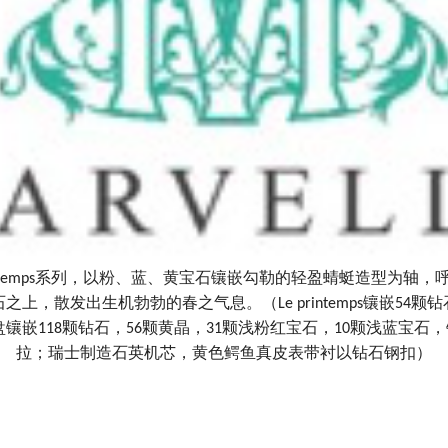
系列，以粉、蓝、黄宝石镶嵌勾勒的轻盈蜻蜓造型为轴，
temps
石之上，散发出生机勃勃的春之气息。（
镶嵌
颗钻
Le printemps
54
盘镶嵌
颗钻石，
颗黄晶，
颗浅粉红宝石，
颗浅蓝宝石，
118
56
31
10
拉；瑞士制造石英机芯，黄色鳄鱼真皮表带衬以钻石钢扣）