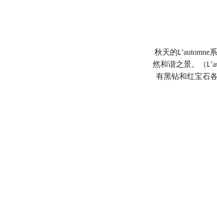
秋天的
’automne
L
然和谐之景。（
’
L
有黑钻和红宝石