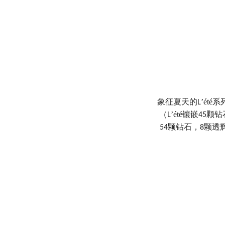
象征夏天的
’été
系
L
（
’été
镶嵌
颗钻
L
45
颗钻石，
颗透
54
8