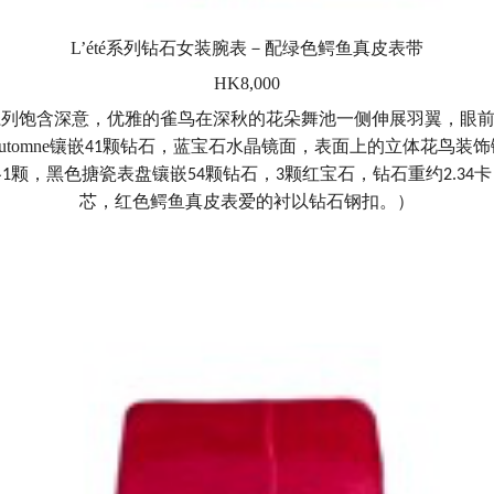
L’été
系列钻石女装腕表－配绿色鳄鱼真皮表带
HK8,000
系列饱含深意，优雅的雀鸟在深秋的花朵舞池一侧伸展羽翼，眼
automne
镶嵌
颗钻石，蓝宝石水晶镜面，表面上的立体花鸟装饰
41
各
颗，黑色搪瓷表盘镶嵌
颗钻石，
颗红宝石，钻石重约
卡
1
54
3
2.34
芯，红色鳄鱼真皮表爱的衬以钻石钢扣。）