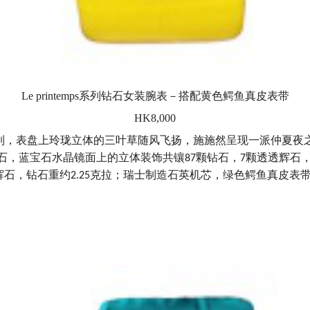
Le printemps
系列钻石女装腕表－搭配黄色鳄鱼真皮表带
HK8,000
列，表盘上玲珑立体的三叶草随风飞扬，施施然呈现一派仲夏夜
石，蓝宝石水晶镜面上的立体装饰共镶
颗钻石，
颗透透辉石
87
7
辉石，钻石重约
克拉；瑞士制造石英机芯，绿色鳄鱼真皮表
2.25