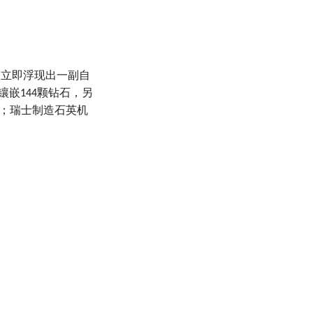
前立即浮现出一副自
镶嵌
颗钻石，另
144
；瑞士制造石英机