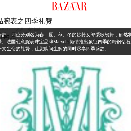
a新品腕表之四季礼赞
6-06-17
来源：时尚芭莎
云舒，四位分别名为春、夏、秋、冬的妙龄女郎缓歌缦舞，翩然
。法国创意腕表珠宝品牌Marvella倾情推出象征四季的精钢钻
一支生命的礼赞，让您腕间生辉的同时尽享四季盛筵。