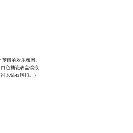
之梦般的欢乐氛围。
，白色搪瓷表盘镶嵌
带衬以钻石钢扣。）