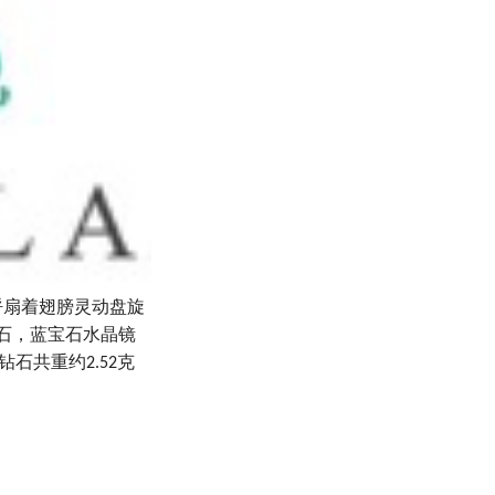
呼扇着翅膀灵动盘旋
石，蓝宝石水晶镜
钻石共重约
克
2.52