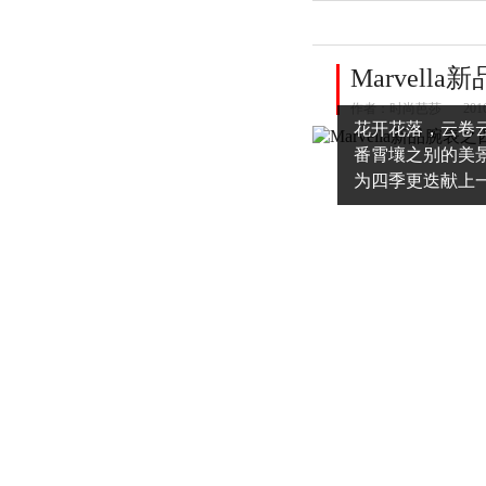
Marvell
作者：
时尚芭莎
201
花开花落，云卷
番霄壤之别的美景
为四季更迭献上