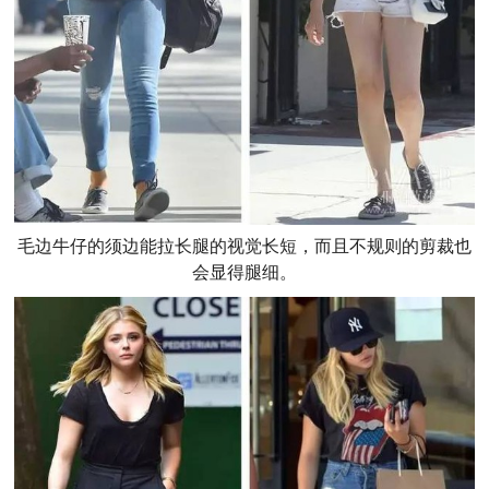
毛边牛仔的须边能拉长腿的视觉长短，而且不规则的剪裁也
会显得腿细。