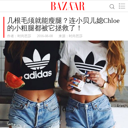
几根毛须就能瘦腿？连小贝儿媳Chloe
的小粗腿都被它拯救了！
作者：
时尚芭莎
2016-08-08
来源：时尚芭莎