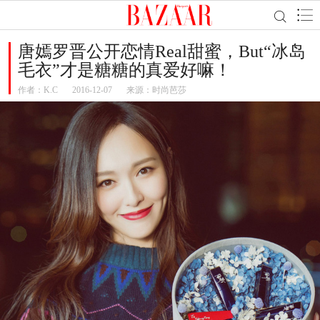
唐嫣罗晋公开恋情Real甜蜜，But“冰岛
毛衣”才是糖糖的真爱好嘛！
作者：
K.C
2016-12-07
来源：时尚芭莎