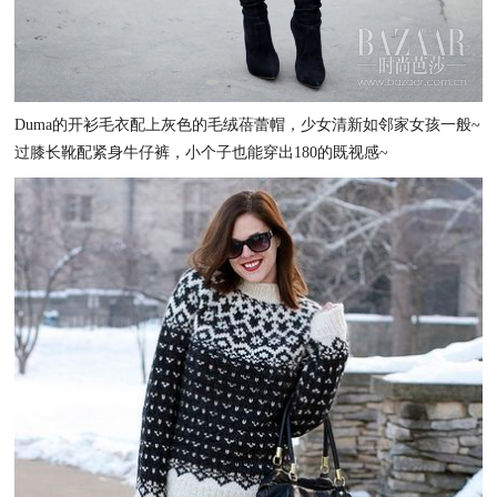
Duma的开衫毛衣配上灰色的毛绒蓓蕾帽，少女清新如邻家女孩一般~
过膝长靴配紧身牛仔裤，小个子也能穿出180的既视感~