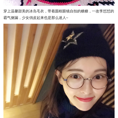
穿上温馨甜美的冰岛毛衣，带着圆框眼镜自拍的糖糖，一改李怼怼的
霸气侧漏，少女俏皮起来也是那么迷人~