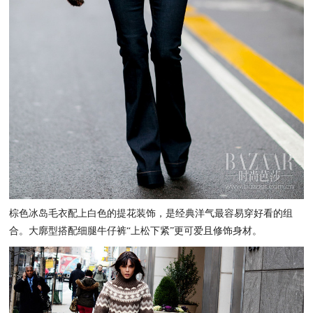
棕色冰岛毛衣配上白色的提花装饰，是经典洋气最容易穿好看的组
合。大廓型搭配细腿牛仔裤“上松下紧”更可爱且修饰身材。