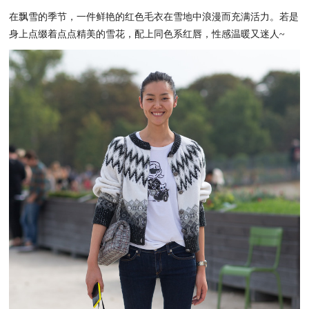
在飘雪的季节，一件鲜艳的红色毛衣在雪地中浪漫而充满活力。若是
身上点缀着点点精美的雪花，配上同色系红唇，性感温暖又迷人~