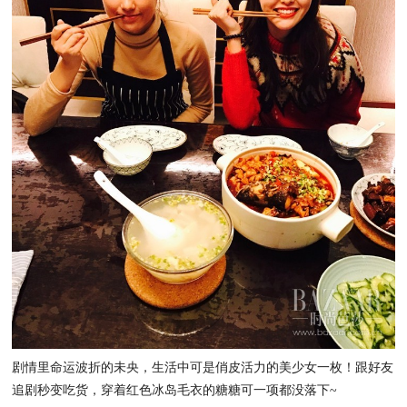
剧情里命运波折的未央，生活中可是俏皮活力的美少女一枚！跟好友
追剧秒变吃货，穿着红色冰岛毛衣的糖糖可一项都没落下~