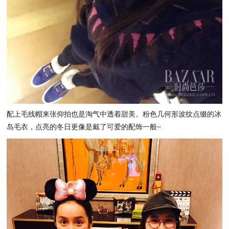
配上毛线帽来张仰拍也是淘气中透着甜美。粉色几何形波纹点缀的冰
岛毛衣，点亮的冬日更像是戴了可爱的配饰一般~