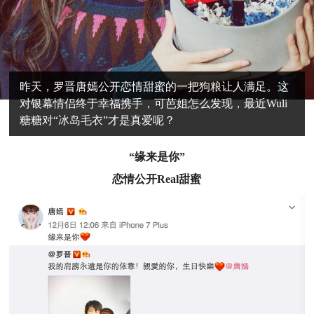
昨天，罗晋唐嫣公开恋情甜蜜的一把狗粮让人满足。这
对银幕情侣终于幸福携手，可芭姐怎么发现，最近Wuli
糖糖对“冰岛毛衣”才是真爱呢？
“缘来是你”
恋情公开Real甜蜜