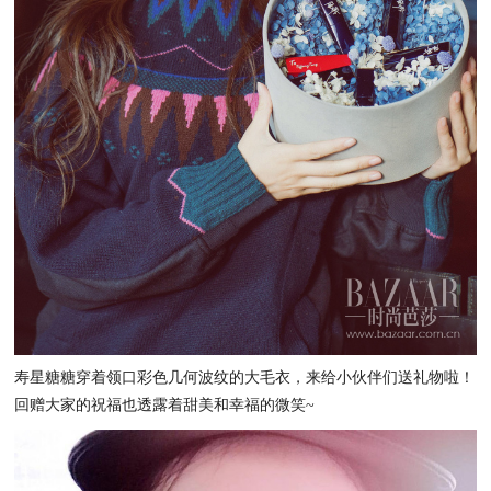
寿星糖糖穿着领口彩色几何波纹的大毛衣，来给小伙伴们送礼物啦！
回赠大家的祝福也透露着甜美和幸福的微笑~