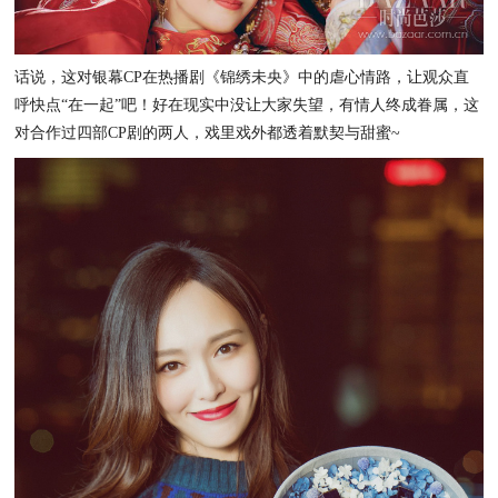
话说，这对银幕CP在热播剧《锦绣未央》中的虐心情路，让观众直
呼快点“在一起”吧！好在现实中没让大家失望，有情人终成眷属，这
对合作过四部CP剧的两人，戏里戏外都透着默契与甜蜜~