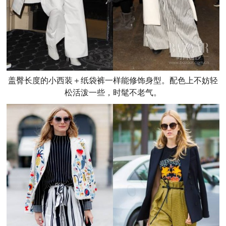
盖臀长度的小西装＋纸袋裤一样能修饰身型。配色上不妨轻
松活泼一些，时髦不老气。