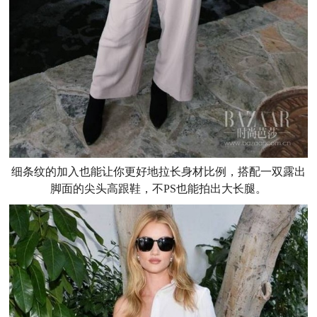
细条纹的加入也能让你更好地拉长身材比例，搭配一双露出
脚面的尖头高跟鞋，不PS也能拍出大长腿。