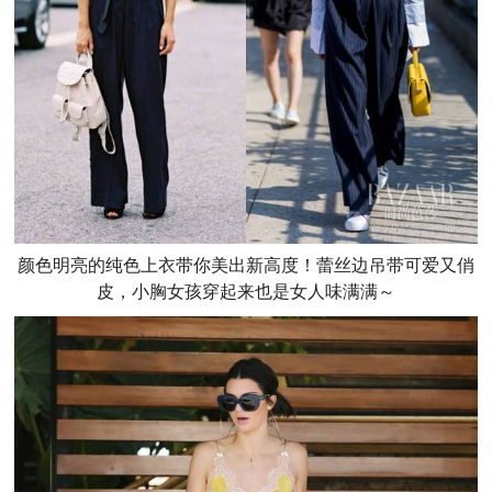
颜色明亮的纯色上衣带你美出新高度！蕾丝边吊带可爱又俏
皮，小胸女孩穿起来也是女人味满满～