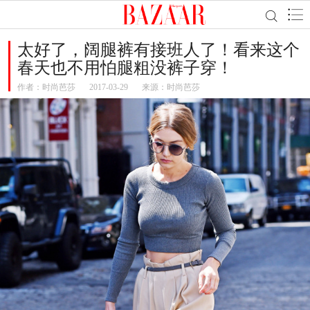
太好了，阔腿裤有接班人了！看来这个
春天也不用怕腿粗没裤子穿！
作者：
时尚芭莎
2017-03-29
来源：时尚芭莎