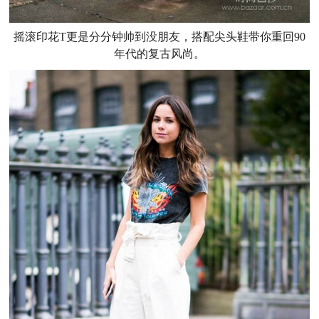
摇滚印花T更是分分钟帅到没朋友，搭配尖头鞋带你重回90
年代的复古风尚。