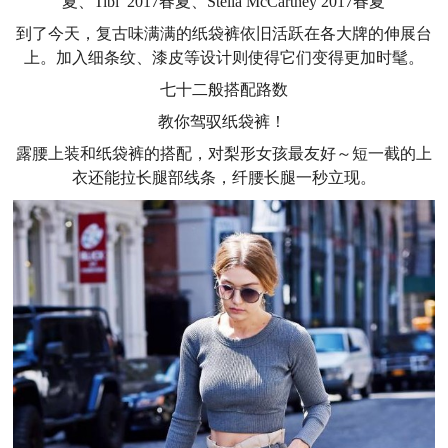
夏
、Tibi
2017春夏
、Stella McCartney
2017春夏
到了今天，复古味满满的纸袋裤依旧活跃在各大牌的伸展台
上。加入细条纹、漆皮等设计则使得它们变得更加时髦。
七十二般搭配路数
教你驾驭纸袋裤！
露腰上装和纸袋裤的搭配，对梨形女孩最友好～短一截的上
衣还能拉长腿部线条，纤腰长腿一秒立现。