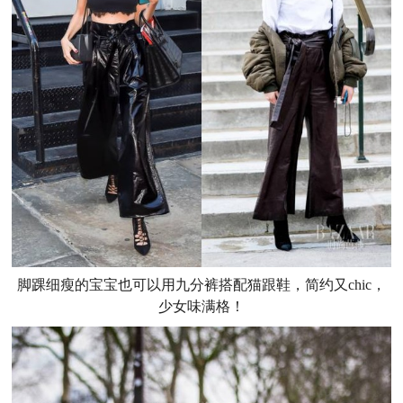
脚踝细瘦的宝宝也可以用九分裤搭配猫跟鞋，简约又chic，
少女味满格！