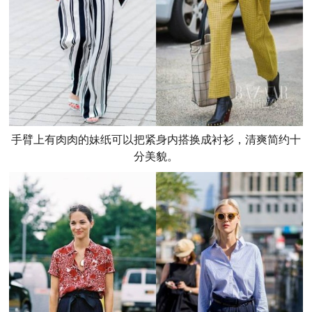
手臂上有肉肉的妹纸可以把紧身内搭换成衬衫，清爽简约十
分美貌。