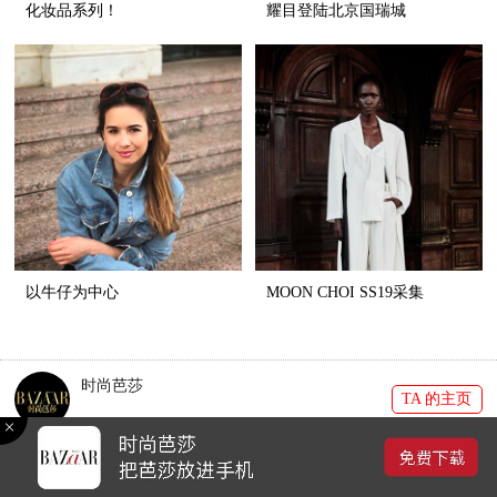
化妆品系列！
耀目登陆北京国瑞城
以牛仔为中心
MOON CHOI SS19采集
时尚芭莎
TA 的主页
收藏 |
0
分享