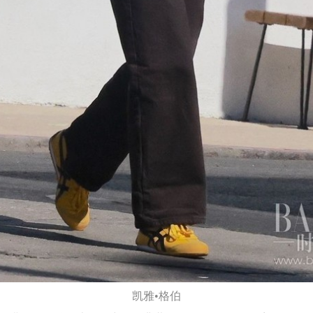
凯雅•格伯