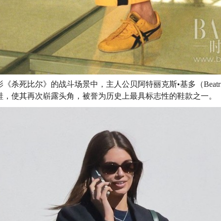
影《杀死比尔》的战斗场景中，主人公贝阿特丽克斯•基多（Beatrix 
鞋，使其再次崭露头角，被誉为历史上最具标志性的鞋款之一。