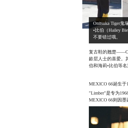
Onitsuka 
•比伯（Hailey
不要错过哦。
复古鞋的翘楚——Oni
龄层人士的喜爱。
伯和海莉•比伯等名
MEXICO 66诞生于
"Limber"是专为
MEXICO 66