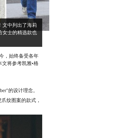
魅力！文中列出了海莉
。推荐给女士的精选款也
诞生至今，始终备受各年
文将参考凯雅•格
imber"的设计理念。
鬼塚虎虎爪纹图案的款式，