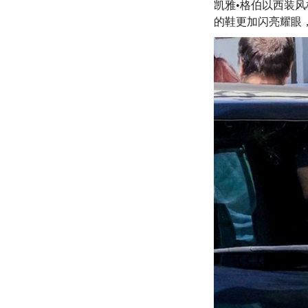
凯雅•格伯以西装风
的鞋更加闪亮耀眼