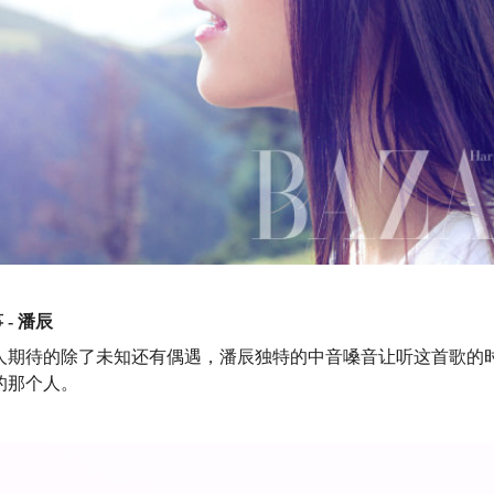
- 潘辰
人期待的除了未知还有偶遇，潘辰独特的中音嗓音让听这首歌的
的那个人。