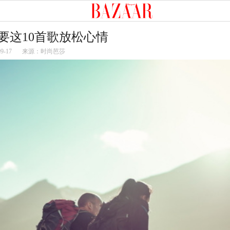
要这10首歌放松心情
09-17
来源：时尚芭莎