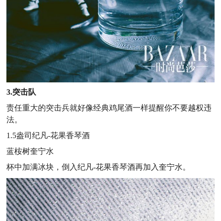
3.突击队
责任重大的突击兵就好像经典鸡尾酒一样提醒你不要越权违
法。
1.5盎司纪凡-花果香琴酒
蓝桉树奎宁水
杯中加满冰块，倒入纪凡-花果香琴酒再加入奎宁水。