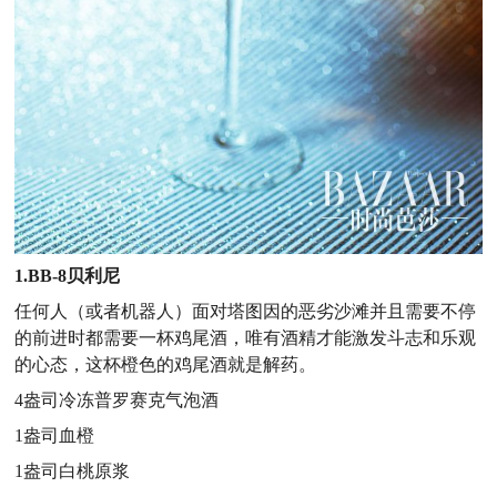
1.BB-8贝利尼
任何人（或者机器人）面对塔图因的恶劣沙滩并且需要不停
的前进时都需要一杯鸡尾酒，唯有酒精才能激发斗志和乐观
的心态，这杯橙色的鸡尾酒就是解药。
4盎司冷冻普罗赛克气泡酒
1盎司血橙
1盎司白桃原浆