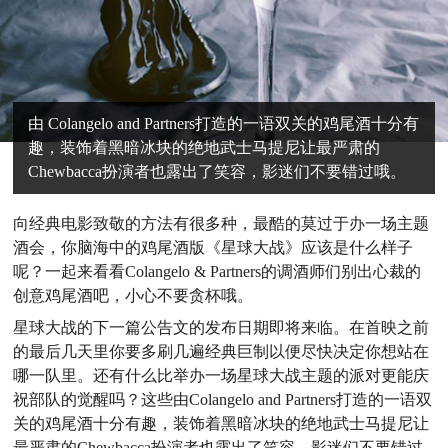
由 Colangelo and Partners打造的一语双关的鸡尾酒十分有
趣，装饰着黑暗冰块的绝地武士马提尼让最严肃的
Chewbacca扮演者也露出了笑容，影迷们不要错过哦。
向经典电影致敬的方法有很多种，最酷的莫过于办一场主题
酒会，你脑海中的鸡尾酒版《星球大战》应该是什么样子
呢？一起来看看Colangelo & Partners的调酒师们别出心裁的
创意鸡尾酒吧，小心不要贪杯哦。
星球大战的下一篇公告文的发布日期即将来临。在首映之前
的最后几天里你要多刷几遍经典巨制以便尽快决定你想站在
哪一队里。还有什么比举办一场星球大战主题的派对更能庆
祝部队的觉醒吗？这些由Colangelo and Partners打造的一语双
关的鸡尾酒十分有趣，装饰着黑暗冰块的绝地武士马提尼让
最严肃的Chewbacca扮演者也露出了笑容，影迷们不要错过