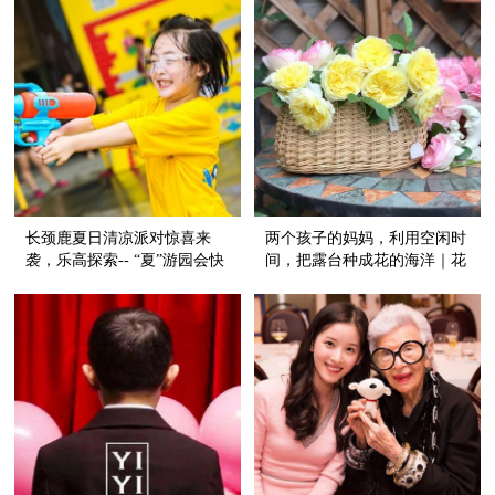
长颈鹿夏日清凉派对惊喜来
两个孩子的妈妈，利用空闲时
袭，乐高探索-- “夏”游园会快
间，把露台种成花的海洋｜花
乐继续
友分享