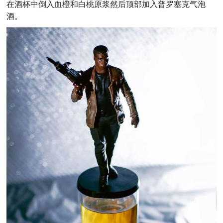
在酒杯中倒入血橙和白桃原浆然后顶部加入普罗塞克气泡
酒。