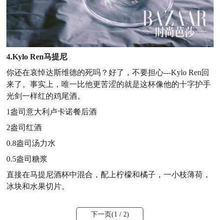
4.Kylo Ren马提尼
你还在哀悼达斯维德的死吗？好了，不要担心---Kylo Ren回
来了。事实上，唯一比他更苦涩的就是这杯像他的十字护手
光剑一样红的鸡尾酒。
1盎司意大利卢卡诺餐后酒
2盎司红酒
0.8盎司汤力水
0.5盎司糖浆
直接在马提尼酒杯中混合，配上柠檬和橘子，一小枝薄荷，
冰块和水果切片。
下一页(
1
/ 2)