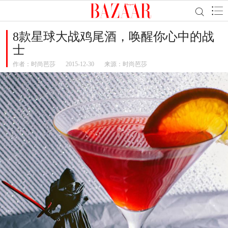
8款星球大战鸡尾酒，唤醒你心中的战
士
作者：
时尚芭莎
2015-12-30
来源：时尚芭莎