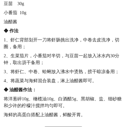
豆苗 30g
小番茄 10g
油醋酱
◆
作法
1、虾仁背部划开一刀将虾肠挑出洗净，中卷去皮洗净，切
圈，备用；
2、生菜茄片，小番茄对半切，与豆苗一起放入冰水内30分
钟，取出沥干备用；
3、将虾仁、中卷、蛤蜊放入沸水中烫熟，捞干晾凉备用；
4、将蔬菜与海鲜混合装盘，淋上油醋酱即可。
◆
油醋酱作法：
将洋葱碎10g、橄榄油10g、白酒醋5g、黑胡椒、盐、细砂糖
和少许的柠檬汁搅拌均匀即可。
海鲜的高蛋白搭配上油醋酱，鲜酸开胃。