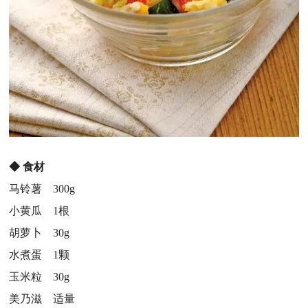
◆
食材
马铃薯 300g
小黄瓜 1根
胡萝卜 30g
水煮蛋 1颗
玉米粒 30g
美乃滋 适量