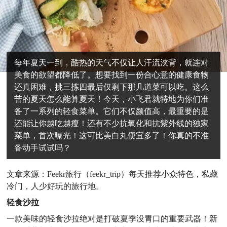
每年夏天一到，酷热的天气不仅让人汗流浃背，就连对
美食的欲望都降低了。想要找到一份合心意的健康食物
还真困难，挑三拣四最后仅剩下那几道菜可以吃。这么
苦的夏天怎么能算夏天！今天，小飞君就特地为你们准
备了一系列的轻食菜单。它们不仅颜值高，最重要的是
还能让你越吃越瘦！还有不少抗氧化和抗紫外线的独家
菜单，首次曝光！这可比美白丸便宜多了！你真的不准
备动手试试吗？
文章来源：Feekr旅行（feekr_trip）每天推荐小众特色，私藏
冷门，人少好玩的旅行地。
轻食沙拉
一款美味的轻食沙拉绝对是打破夏季没胃口的重要武器！新