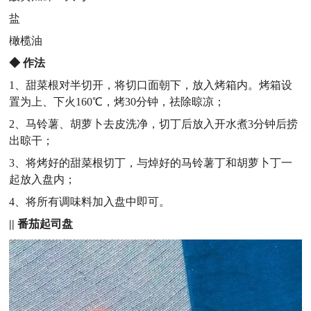
盐
橄榄油
◆
作法
1、甜菜根对半切开，将切口面朝下，放入烤箱内。烤箱设
置为上、下火160℃，烤30分钟，祛除晾凉；
2、马铃薯、胡萝卜去皮洗净，切丁后放入开水煮3分钟后捞
出晾干；
3、将烤好的甜菜根切丁，与焯好的马铃薯丁和胡萝卜丁一
起放入盘内；
4、将所有调味料加入盘中即可。
||
番茄起司盘