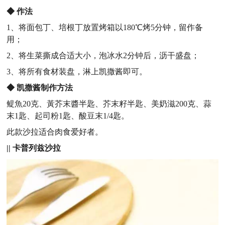
◆
作法
1、将面包丁、培根丁放置烤箱以180℃烤5分钟，留作备
用；
2、将生菜撕成合适大小，泡冰水2分钟后，沥干盛盘；
3、将所有食材装盘，淋上凯撒酱即可。
◆
凯撒酱制作方法
鳀魚20克、黃芥末醬半匙、芥末籽半匙、美奶滋200克、蒜
末1匙、起司粉1匙、酸豆末1/4匙。
此款沙拉适合肉食爱好者。
||
卡普列兹沙拉