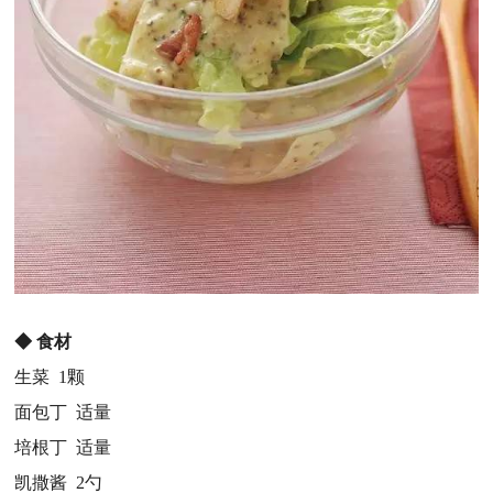
◆
食材
生菜 1颗
面包丁 适量
培根丁 适量
凯撒酱 2勺