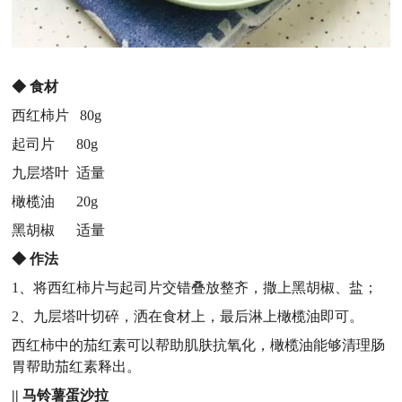
◆
食材
西红柿片 80g
起司片 80g
九层塔叶 适量
橄榄油 20g
黑胡椒 适量
◆
作法
1、将西红柿片与起司片交错叠放整齐，撒上黑胡椒、盐；
2、九层塔叶切碎，洒在食材上，最后淋上橄榄油即可。
西红柿中的茄红素可以帮助肌肤抗氧化，橄榄油能够清理肠
胃帮助茄红素释出。
||
马铃薯蛋沙拉