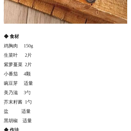
◆
食材
鸡胸肉 150g
生菜叶 2片
紫萝蔓菜 2片
小番茄 4颗
豌豆芽 适量
美乃滋 3勺
芥末籽酱 1勺
盐 适量
黑胡椒 适量
◆
作法