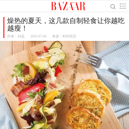
燥热的夏天，这几款自制轻食让你越吃
越瘦！
作者：
刘晶
2016-07-04
来源：时尚芭莎