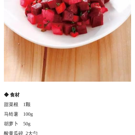
◆
食材
甜菜根 1颗
马铃薯 100g
胡萝卜 50g
酸黄瓜碎 2大勺