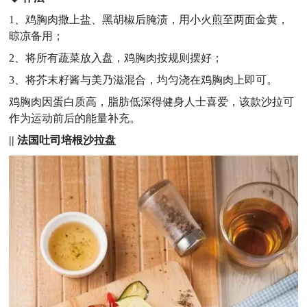
1、鸡胸肉撒上盐、黑胡椒后腌渍，用小火煎至两面金黄，
晾凉备用；
2、将所有蔬菜放入盘，鸡胸肉按规则摆好；
3、将芥末籽酱与美乃滋混合，均匀浇在鸡胸肉上即可。
鸡胸肉因蛋白质高，脂肪低深得健身人士喜爱，该款沙拉可
作为运动前后的能量补充。
||
法国吐司培根沙拉盘