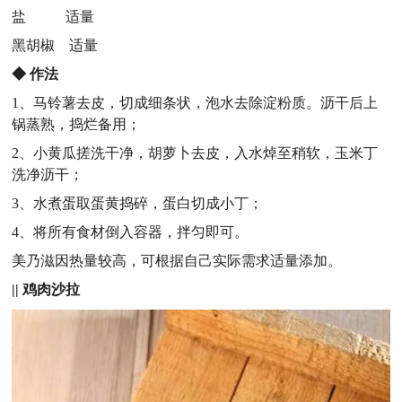
盐 适量
黑胡椒 适量
◆
作法
1、马铃薯去皮，切成细条状，泡水去除淀粉质。沥干后上
锅蒸熟，捣烂备用；
2、小黄瓜搓洗干净，胡萝卜去皮，入水焯至稍软，玉米丁
洗净沥干；
3、水煮蛋取蛋黄捣碎，蛋白切成小丁；
4、将所有食材倒入容器，拌匀即可。
美乃滋因热量较高，可根据自己实际需求适量添加。
||
鸡肉沙拉