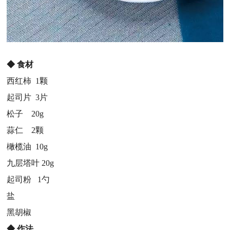
◆
食材
西红柿 1颗
起司片 3片
松子 20g
蒜仁 2颗
橄榄油 10g
九层塔叶 20g
起司粉 1勺
盐
黑胡椒
◆
作法