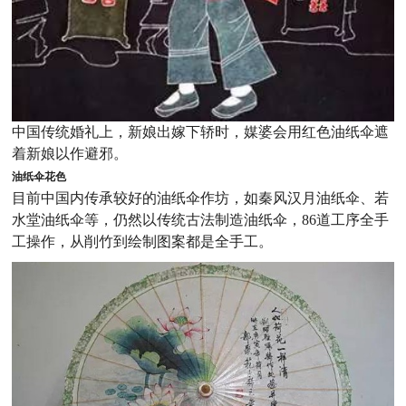
中国传统婚礼上，新娘出嫁下轿时，媒婆会用红色油纸伞遮
着新娘以作避邪。
油纸伞花色
目前中国内传承较好的油纸伞作坊，如秦风汉月油纸伞、若
水堂油纸伞等，仍然以传统古法制造油纸伞，86道工序全手
工操作，从削竹到绘制图案都是全手工。