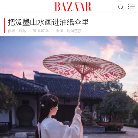
把泼墨山水画进油纸伞里
作者：
刘晶
2016-07-04
来源：时尚芭莎