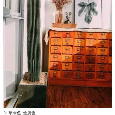
▷ 草绿色+金属色