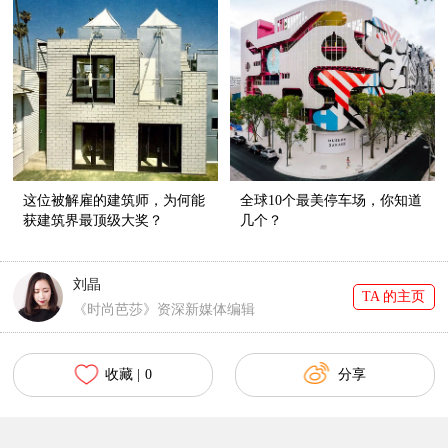
这位被解雇的建筑师，为何能
全球10个最美停车场，你知道
获建筑界最顶级大奖？
几个？
刘晶
TA 的主页
《时尚芭莎》资深新媒体编辑
收藏 |
0
分享