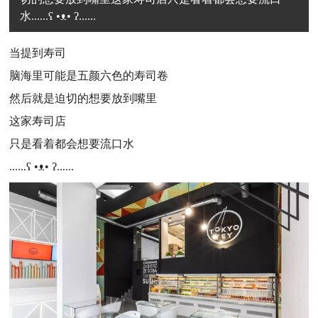
水......ʕ •ᴥ• ʔ......
当提到寿司
脑海里可能是五颜六色的寿司卷
然后就是迫切的想要放到嘴里
这家寿司店
只是看着都会想要流口水
......ʕ •ᴥ• ʔ......