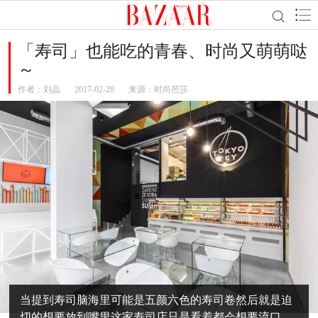
「寿司」也能吃的青春、时尚又萌萌哒
～
作者：
刘晶
2017-02-28
来源：时尚芭莎
当提到寿司脑海里可能是五颜六色的寿司卷然后就是迫
切的想要放到嘴里这家寿司店只是看着都会想要流口