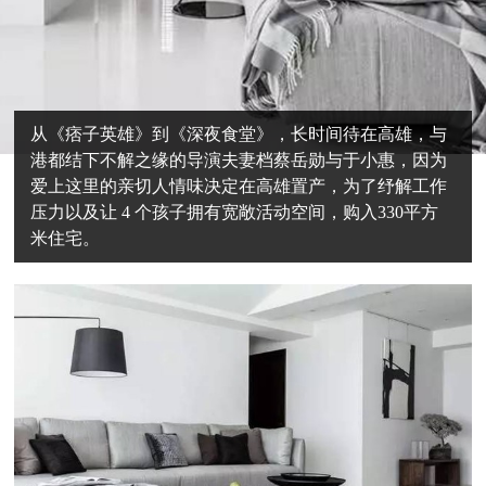
从《痞子英雄》到《深夜食堂》，长时间待在高雄，与
港都结下不解之缘的导演夫妻档蔡岳勋与于小惠，因为
爱上这里的亲切人情味决定在高雄置产，为了纾解工作
压力以及让 4 个孩子拥有宽敞活动空间，购入330平方
米住宅。