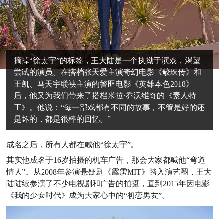
摘掉“徐太宇”的标签，王大陆是一个执拗于演戏，渴望
尝试的演员。在搭档张天爱主演奇幻电影《鲛珠传》和
王凯、马天宇联袂主演的警匪电影《英雄本色2018》
后，他又为我们带来了搭档米拉·乔沃维奇的《素人特
工》。他说：“每一部戏都有不同的故事，不管是好的还
是坏的，都是很棒的回忆。”
成名之后，所有人都在喊他“徐太宇”。
其实他成名于16岁拍摄的机车广告，那会大家都喊他“弯道
情人”。从2008年参演悬疑剧《霹雳MIT》踏入演艺圈，王大
陆陆续参演了不少电视剧和广告的拍摄，直到2015年因电影
《我的少女时代》成为大家心中的“初恋男友”。