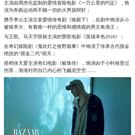
主演由周杰伦监制的爱情冒险电影《一万公里的约定》，饰
演为奔跑运动而不顾一切的大男孩阿轩；
携手李沁主演古装爱情传奇剧《狼殿下》，在剧中饰演从小
被狼养大、有着狼一样的思维和感情观的男主角渤王；
与王凯、马天宇联袂主演的警匪电影《英雄本色2018》；
在奇幻探险剧《鬼吹灯之牧野诡事》中饰演了传承古代摸金
绝技的“摸金二代”胡天；
搭档张天爱主演奇幻电影《鲛珠传》，饰演由于小时候受过
伤害，渐渐封闭自己内心的飞贼泥空空……