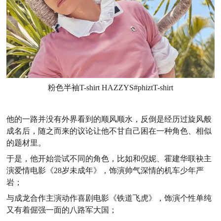
粉色半袖T-shirt HAZZYS#phiztT-shirt
他的一路并没有外界看到的顺风顺水，反倒是经历过旋风般
成名后，随之而来的议论让他不甘自己困在一种角色、相似
的题材里。
于是，他开始尝试不同的角色，比如和倪妮、霍建华联袂主
演爱情电影《28岁未成年》，饰演帅气深情的机车少年严
岩；
与成龙合作主演动作喜剧电影《铁道飞虎》，饰演个性单纯
又有着倔强一面的八路军大国；