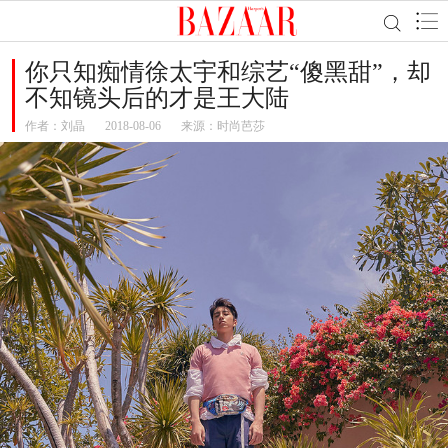
你只知痴情徐太宇和综艺“傻黑甜”，却
不知镜头后的才是王大陆
作者：
刘晶
2018-08-06
来源：时尚芭莎