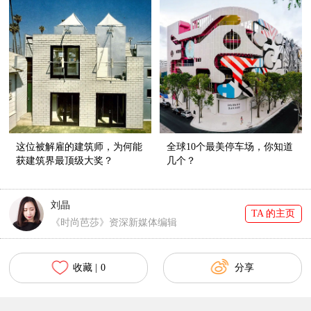
这位被解雇的建筑师，为何能
全球10个最美停车场，你知道
获建筑界最顶级大奖？
几个？
刘晶
TA 的主页
《时尚芭莎》资深新媒体编辑
收藏 |
0
分享