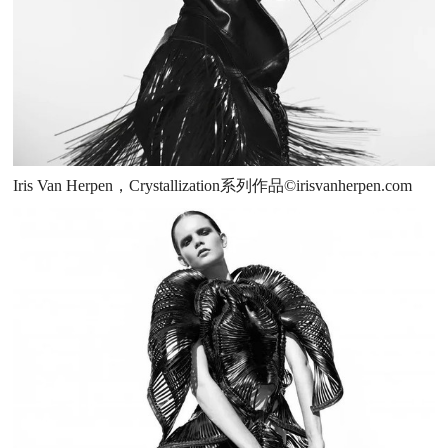
Iris Van Herpen，Crystallization系列作品©irisvanherpen.com