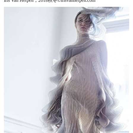
Iris Van Herpen，2018秋冬©irisvanherpen.com