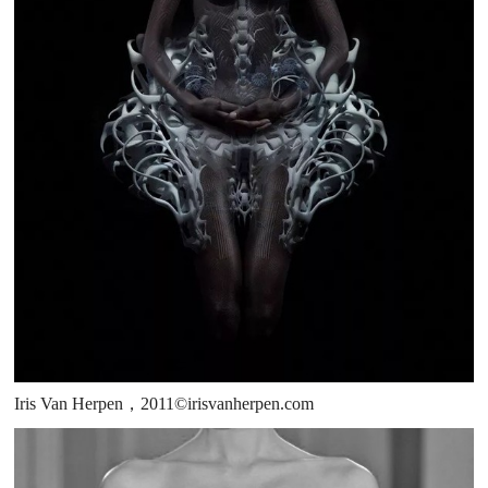
Iris Van Herpen，2011©irisvanherpen.com