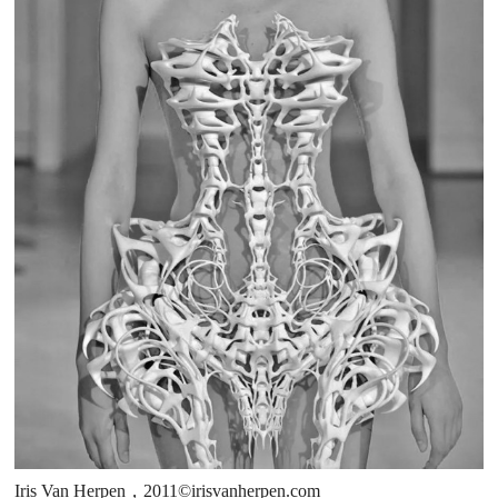
Iris Van Herpen，2011©irisvanherpen.com