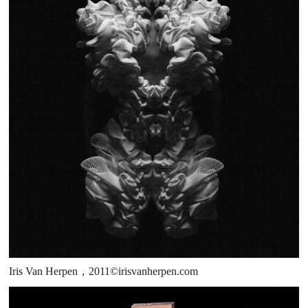
Iris Van Herpen，2011©irisvanherpen.com