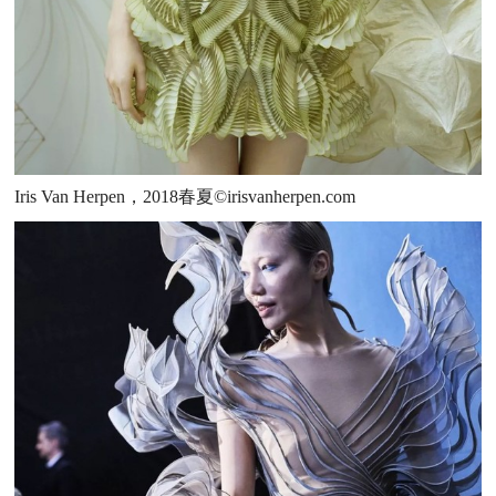
Iris Van Herpen，2018春夏©irisvanherpen.com