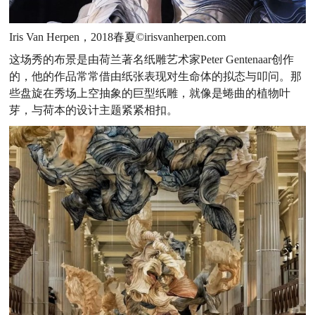
Iris Van Herpen，2018春夏©irisvanherpen.com
这场秀的布景是由荷兰著名纸雕艺术家Peter Gentenaar创作
的，他的作品常常借由纸张表现对生命体的拟态与叩问。那
些盘旋在秀场上空抽象的巨型纸雕，就像是蜷曲的植物叶
芽，与荷本的设计主题紧紧相扣。