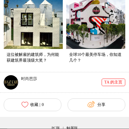
这位被解雇的建筑师，为何能
全球10个最美停车场，你知道
获建筑界最顶级大奖？
几个？
时尚芭莎
TA 的主页
收藏 |
0
分享
PC版
|
触屏版