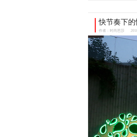
快节奏下的
作者：
时尚芭莎
201