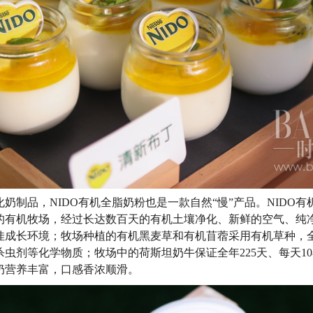
奶制品，NIDO有机全脂奶粉也是一款自然“慢”产品。NIDO
的有机牧场，经过长达数百天的有机土壤净化、新鲜的空气、纯
佳成长环境；牧场种植的有机黑麦草和有机苜蓿采用有机草种，
虫剂等化学物质；牧场中的荷斯坦奶牛保证全年225天、每天1
奶营养丰富，口感香浓顺滑。