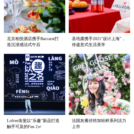
北京柏悦酒店携手Baccarat打
圣培露携手2021“设计上海”，
造沉浸感法式午后
传递意式生活美学
Lofree洛斐以“乐趣”新品打造
法国灰雁伏特加轻粹系列活力
触手可及的Fun 2㎡
上市