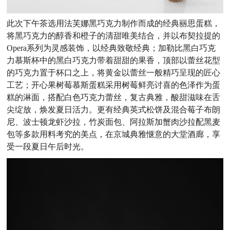
此次下午茶选用法芙娜黑巧克力制作而成的经典丽思蛋糕，
将黑巧克力的醇香和橙子的清甜唯美结合，并以布契拉提的
Opera系列为灵感装饰，以经典致敬经典；加勒比黑白巧克
力慕斯杯中的黑白巧克力带着甜甜的果香，顶部以蕾丝花型
的巧克力置于杯口之上，将黄金以蕾丝一般精巧呈现的匠心
工艺；开心果树莓慕斯蛋糕采用树莓鲜亮讨喜的色泽作为蛋
糕的淋面，搭配白色巧克力蕾丝，复古典雅，酸甜滋味在舌
尖绽放，焕发夏日活力。更有经典英式松饼及混合莓子布朗
尼、波士顿龙虾沙拉，竹炭面包、阿拉斯加蟹肉沙拉配黑麦
包等多款用料考究的美点，在京城典雅惬意的大堂酒廊，享
受一段夏日午后时光。