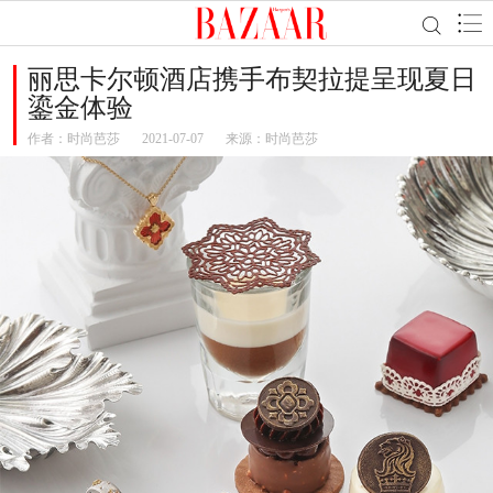
丽思卡尔顿酒店携手布契拉提呈现夏日
鎏金体验
作者：
时尚芭莎
2021-07-07
来源：时尚芭莎