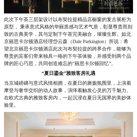
此次下午茶三层架设计以布契拉提精品店橱窗的复古展柜为
原型， 秉承意式风格的华丽质感与艺术气质，彰显尊贵而别
致的古典美学，其与定制下午茶完美融合，璀璨生辉。如北
京丽思卡尔顿酒店经理岱云森（Dale Parkington）所说：希
望北京丽思卡尔顿酒店此次与布契拉提的跨界合作，能够为
尊贵的宾客们带来独具一格的下午茶体验，并感受到两个品
牌的匠心巧思，共同创造难忘的“丽思卡尔顿回忆”。
“夏日鎏金”雅致客房礼遇
当京城磅礴与意式风情相拥，在夏日的旖旎氛围里，上演着
摩登与奢华交织的动人故事，演绎着触发心灵的万千魅力。
在欧式古典的雅致客房内，一起沉浸在夏日无国界的美妙体
验里。