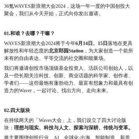
36氪WAVES新浪潮大会2024，这场一年一度的中国创投大
聚会，我们从今天开始，正式向你发出邀请。
01.和谁？去哪？干嘛？
WAVES新浪潮大会2024将于今年
6月14日、15日
落地在更具
解放性和年轻态度的
北京郎园
Station
，为大家创造一个前所
未有的自由表达、平等交流的社交圈和能量场。
我们将邀请创投市场顶级基金投资人、活跃公司创始人，以
及一些长期关注科技、创新、商业话题的科学家、创作者、
学者们
——这些最饱有蓬勃动力、最富有想象力和最具有创
造力的Waver，一起讨论、找出方向、走向未来。
02.四大版块
在持续两天的「
Waves大会」上，我们设立了四大讨论版
块：
理想与现实、科技与人文、探索与深耕、传统与变革。
将主要围绕创投行业、
AI、全球化·出海、智能制造、新质