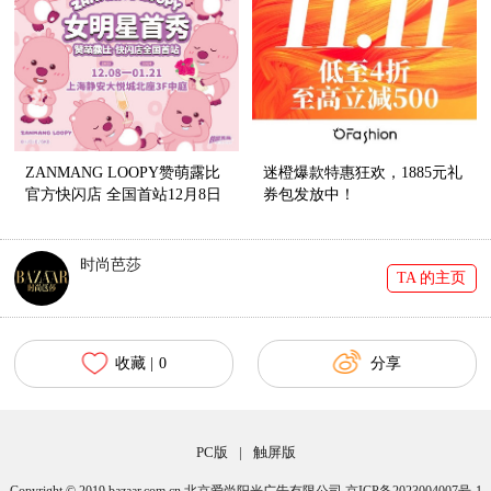
ZANMANG LOOPY赞萌露比
迷橙爆款特惠狂欢，1885元礼
官方快闪店 全国首站12月8日
券包发放中！
亮相上海静安大悦城
时尚芭莎
TA 的主页
收藏 |
0
分享
PC版
|
触屏版