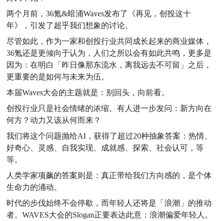
两个月前，
36氪&暗涌Waves发布了《
再见，创投这十
年》，引发了超乎我们想象的讨论。
尽管如此，作为一家和创投行业共同成长起来的商业媒体，
36氪还是更倾向于认为，人们之所以会有如此共鸣，更多是
因为：在明白「昨日像那东流水，离我远去不可留」之后，
更重要的是如何与未来为伍。
本届
Waves大会的主题就是：别回头，向前看。
创投行业只是社会情绪的浓缩。有人进一步发问：新方向在
何方？动力又该从何而来？
我们将这个问题抛给
AI，获得了超过20种抽象答案：热情、
好奇心、灵感、自我实现、成就感、探索、社会认可，等
等。
人类学家项飙的答案则是：真正带给我们方向感的，是个体
生命力的涌动。
时代的步伐始终不会停歇，而年轻人还将是「浪潮」的推动
者。
WAVES大会的Slogan正要表达此意：浪潮偏爱年轻人。