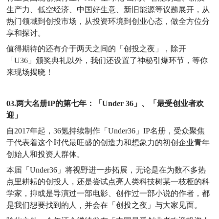
生产力、低空经济、中国好生意、新旧能源等议题展开，从
热门领域到创投市场，从投资环境到创业心态，做全方位分
享和探讨。
值得期待的还有介于两天之间的「创投之夜」，除开
「
U36」颁奖典礼以外，我们还设置了神秘引爆环节，等你
来现场揭晓！
03.两大名册IP的第七年：「Under 36」、「最受创业者欢
迎」
自
2017年起，36氪持续制作「Under36」IP名册，受众聚焦
于代表着这个时代最旺盛的创造力和想象力的初创企业青年
创始人和投资人群体。
本届「
Under36」将视野进一步拓展，无论是在为数不多热
点里耕耘的创投人，还是尝试点亮人类科技树某一枝桠的科
学家，抑或是导演过一部电影、创作过一部小说的作者，都
是我们想要找到的人，并会在「创投之夜」与大家见面。