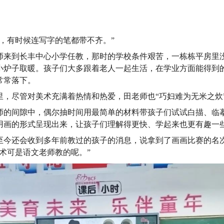
了，有时候连写字的笔都带不齐。”
师来到长丰中心小学任教，那时的学校条件艰苦，一栋栋平房里
小炉子取暖。孩子们大多跟着老人一起生活，在学业方面能得到
常常落下。
里，尽管对美术充满着热情和热爱，田老师也“巧妇难为无米之炊
师的间隙中，偶尔抽时间用最简单的材料带孩子们试试白描、临
用画的形式呈现出来，让孩子们理解得更快、学起来也更有趣一
至今还会收到多年前教过的孩子的消息，说拿到了画画比赛的名
术可是语文老师教的呢。”