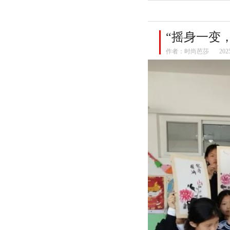
“摇身一变
作者：
时尚芭莎
202