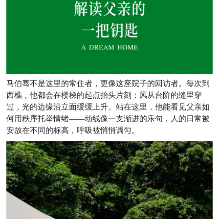
马伯骞不是这里的常住者，更像这座院子的回访者。每次到
西樵，他都会在楼梯的起点抬头片刻：风从台阶的缝里穿
过，光的边缘沿立面缓缓上升。站在这里，他能看见父亲如
何用秩序托举情绪——动线像一支渐进的乐句，人的日常被
安放在不同的标高，呼吸被悄悄调匀。