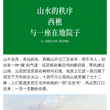
山不在高，有仙则名。西樵山不过三百余米，势不夺人，却
自有一种“藏”的气度：层层熔岩像旧书的横切面，季风拂过
山坳，云层把湿意留在树梢与石缝。地质上它是一座沉睡了
四五千万年的古火山，十四平方公里的山体里藏了七十二
峰；人们更愿意把它当作岭南的一部“活史书”，风从西江口
吹来，一页一页翻给你看。