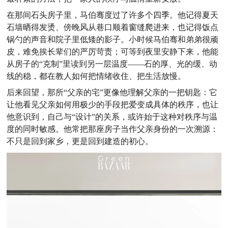
在那间石头房子里，马伯骞度过了许多个四季。他记得夏天
石墙晒得发烫、傍晚风从巷口顺着窗缝爬进来，也记得饭点
锅勺的声音和院子里低矮的影子。小时候马伯骞和弟弟很顽
皮，难免挨长辈们的严厉苛责；可等到夜里安静下来，他能
从房子的“克制”里读到另一层温度——石的厚、光的缓、动
线的稳，都在教人如何把情绪收住、把生活放慢。
后来回望，那所“父亲的宅”更像他理解父亲的一把钥匙：它
让他看见父亲如何用极少的手段把爱变成具体的秩序，也让
他意识到，自己与“设计”的关系，或许始于这种对秩序与温
度的同时敏感。他常把那座房子当作父亲身份的一次溯源：
不只是回到家乡，更是回到建造的初心。