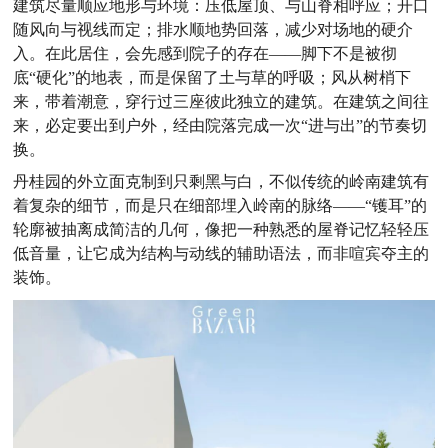
建筑尽量顺应地形与环境：压低屋顶、与山脊相呼应；开口
随风向与视线而定；排水顺地势回落，减少对场地的硬介
入。在此居住，会先感到院子的存在——脚下不是被彻
底“硬化”的地表，而是保留了土与草的呼吸；风从树梢下
来，带着潮意，穿行过三座彼此独立的建筑。在建筑之间往
来，必定要出到户外，经由院落完成一次“进与出”的节奏切
换。
丹桂园的外立面克制到只剩黑与白，不似传统的岭南建筑有
着复杂的细节，而是只在细部埋入岭南的脉络——“镬耳”的
轮廓被抽离成简洁的几何，像把一种熟悉的屋脊记忆轻轻压
低音量，让它成为结构与动线的辅助语法，而非喧宾夺主的
装饰。