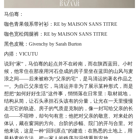
马伯骞：
咖色青果领系带衬衫：RE by MAISON SANS TITRE
咖色宽松阔腿裤：RE by MAISON SANS TITRE
黑色皮靴：Givenchy by Sarah Burton
内搭：VICUTU
说到“家”，马伯骞的起点并不在岭南，而在陕西蓝田。小时
候，他常住在那座用河石垒成的房子里坐在蓝田的山风与麦
浪之间——后来被称为“父亲的宅”，是马清运的著名作品之
一。为自己父亲造它，马清运并非为了展示某种形式，而是
想把“如何好好生活”这件事，悄悄落在日常里：取材就地，
结构从简，让石头承担石头该有的分量，让光在一天里慢慢
走完它的轨迹。房子的气质是克制的，像一封写给父亲的长
信——不喧哗，却句句有意；他把对父亲的敬意、对来处的
体认，藏在窗洞的方向、台阶的步幅、院门的开与合里。对
他来说，这是一种“回到原点”的建造：在熟悉的土地上，用
最朴素的方法，把一家人的秩序与温情重新安放。