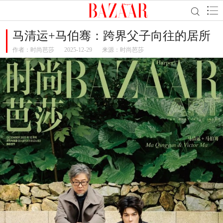
马清运+马伯骞：跨界父子向往的居所
作者：
时尚芭莎
2025-12-29
来源：时尚芭莎