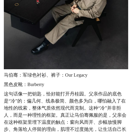
马伯骞：军绿色衬衫、裤子：Our Legacy
黑色皮靴：Burberry
这句话像一把钥匙，恰好能打开丹桂园。父亲作品的底色
是“冷”的：偏几何、线条极简、颜色多为白，哪怕融入了在
地性的线索，整体气质依然现代而克制。这种“冷”并非拒
人，而是一种理性的框架。真正让马伯骞佩服的是，父亲会
在这种框架里埋下温度的触点：窗向风而开、步幅放慢脚
步、角落给人停留的理由，肌理不过度抛光，让生活自己长