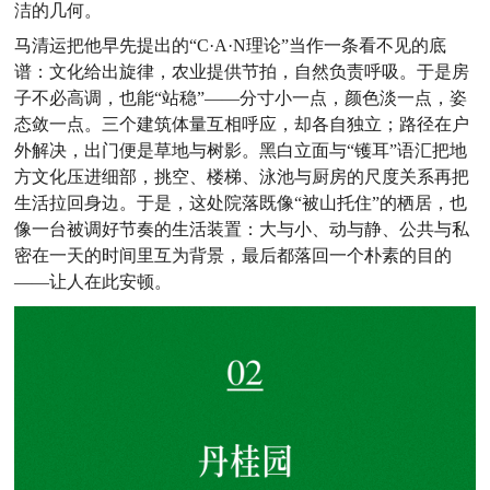
洁的几何。
马清运把他早先提出的“C·A·N理论”当作一条看不见的底
谱：文化给出旋律，农业提供节拍，自然负责呼吸。于是房
子不必高调，也能“站稳”——分寸小一点，颜色淡一点，姿
态敛一点。三个建筑体量互相呼应，却各自独立；路径在户
外解决，出门便是草地与树影。黑白立面与“镬耳”语汇把地
方文化压进细部，挑空、楼梯、泳池与厨房的尺度关系再把
生活拉回身边。于是，这处院落既像“被山托住”的栖居，也
像一台被调好节奏的生活装置：大与小、动与静、公共与私
密在一天的时间里互为背景，最后都落回一个朴素的目的
——让人在此安顿。