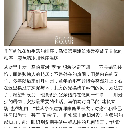
几何的线条如生活的排序，马清运用建筑将爱变成了具体的
秩序，颜色清冷却秩序温暖。
从这里出发，马伯骞对“家”的想象被定了调——不是铺陈装
饰，而是照拂人的起居；不是外在的热闹，而是内在的安
心。多年以后来到丹桂园，童年的那些片段会突然对上：石
在这里换成了灰泥与木，北方的光换成了岭南的风，方法变
了，愿望却没变，他意识到父亲始终在做同一件事——用最
少的语句，安放最重要的生活。马伯骞对自己的“建筑立
场”也很坦白：“我从小在建筑师家庭里长大，对这个职业已
经习以为常，甚至‘无感’了。”但实际上他却对设计有很强的
感知力，能一眼识别父亲手笔中标志性的几何语言，“他设