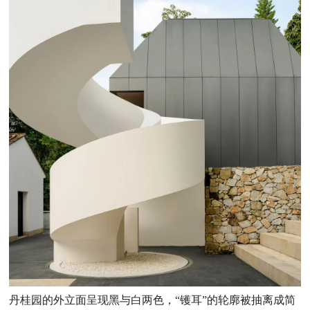
丹桂园的外立面呈现黑与白两色，“镬耳”的轮廓被抽离成简