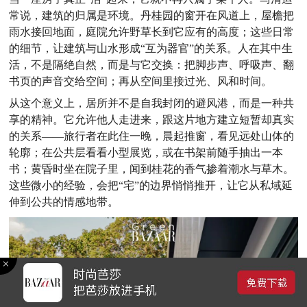
常说，建筑的归属是环境。丹桂园的窗开在风道上，屋檐把
雨水接回地面，庭院允许野草长到它应有的高度；这些日常
的细节，让建筑与山水形成“互为器官”的关系。人在其中生
活，不是隔绝自然，而是与它交换：把脚步声、呼吸声、翻
书页的声音交给空间；再从空间里接过光、风和时间。
从这个意义上，居所并不是自我封闭的避风港，而是一种共
享的精神。它允许他人走进来，跟这片地方建立短暂却真实
的关系——旅行者在此住一晚，晨起推窗，看见远处山体的
轮廓；在公共层看看小型展览，或在书架前随手抽出一本
书；黄昏时坐在院子里，闻到桂花的香气掺着潮水与草木。
这些微小的经验，会把“宅”的边界悄悄推开，让它从私域延
伸到公共的情感地带。