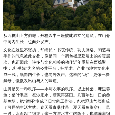
从西樵山上方俯瞰，丹桂园中三座彼此独立的建筑，在山脊
中向内生长，也向外发声。
文化在这里不张扬，却绵长：书院传统、功夫脉络、陶艺与
手作的气息彼此交叠，像是同一个调色板里延展出的冷暖层
次。也正因此，许多与文化相关的动作近年重新在西樵聚
拢：以“书院”为名的公共平台，把学术、产业与地方文化串
成一线，既向内生长，也向外发声。这样的“场”，更像一块
酵母，慢慢发出山与人的味道。
山脚是另一种秩序——水与农事的秩序。堤上种桑，塘里养
鱼；桑叶喂蚕，蚕沙肥水，塘泥再还田。几百年如一日的桑
基鱼塘，把“循环”变成了日常的工作法，也把湿热气候驯成
了可居的生活方式。春天看青桑挂果，夏天看鱼影穿行，风
一过，水面起了细纹；这一方与水共生的版图，也滋养着织