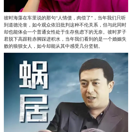
彼时海藻在车里说的那句“人情债，肉偿了”，当年我们只听
到道德沦丧，如今观众依旧批判这种不伦关系，但与此同时
却也能体会一个普通女性处于生存焦虑下的无奈。彼时罗子
君脱下高跟鞋赤脚踩进积水，当年我们看到的是一个婚姻失
败的狼狈女人，如今却能从其中感受几分坚韧。