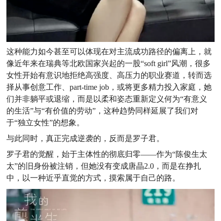
这种能力如今甚至可以体现在对主流成功路径的偏离上，就
像近年来在瑞典等北欧国家兴起的一股“soft girl”风潮，很多
女性开始有意识地拒绝高强度、高压力的职业赛道，转而选
择从事创意工作、part-time job，或将更多精力投入家庭，她
们并非躺平或退缩，而是以柔和姿态重新定义何为“有意义
的生活”与“有价值的劳动”，这种趋势同样延展了我们对
于“独立女性”的想象。
与此同时，真正完成逆袭的，反而是罗子君。
罗子君的觉醒，始于主体性的彻底归零——作为“陈俊生太
太”的旧身份被注销，但她没有变成唐晶2.0，而是在挣扎
中，以一种近乎直觉的方式，摸索属于自己的路。