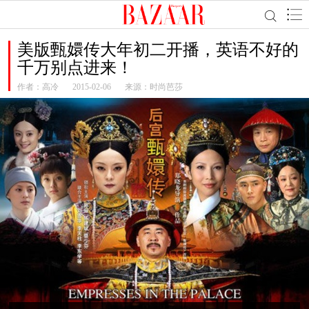
美版甄嬛传大年初二开播，英语不好的
千万别点进来！
作者：
高冷
2015-02-06
来源：时尚芭莎