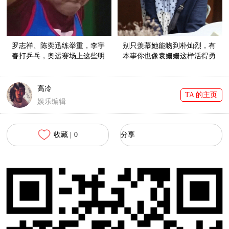
罗志祥、陈奕迅练举重，李宇
别只羡慕她能吻到朴灿烈，有
春打乒乓，奥运赛场上这些明
本事你也像袁姗姗这样活得勇
星脸简直太抢戏！
敢努力又积极！
高冷
TA 的主页
娱乐编辑
收藏 |
0
分享