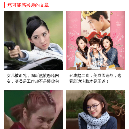
您可能感兴趣的文章
女儿被诅咒，陶昕然愤怒呛网
丑成赵二喜，美成孟逸然，边
友，演员是工作却不是惯你包
看剧边洗脑才是王道！
子的理由！