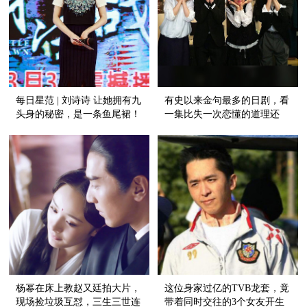
每日星范 | 刘诗诗 让她拥有九
有史以来金句最多的日剧，看
头身的秘密，是一条鱼尾裙！
一集比失一次恋懂的道理还
多！
杨幂在床上教赵又廷拍大片，
这位身家过亿的TVB龙套，竟
现场捡垃圾互怼，三生三世连
带着同时交往的3个女友开生