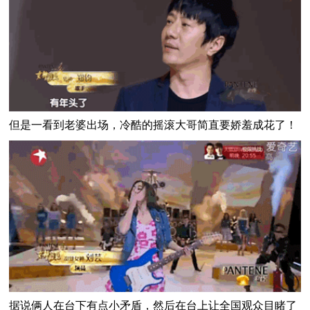
但是一看到老婆出场，冷酷的摇滚大哥简直要娇羞成花了！
据说俩人在台下有点小矛盾，然后在台上让全国观众目睹了