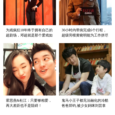
为戏疯狂18年终于拥有自己的
30小时内带病完成6个行程，
超剧场，邓超就是那个爱戏如
超级劳模黄晓明能为工作拼尽
命的戏疯子！
一切也能做baby的提裙官！
霍思燕&杜江：只要够相爱，
鬼马小王子都无法融化的冷酷
再大差距也不是阻碍！
爸爸郑钧,被少女妈咪刘芸拿
下了!