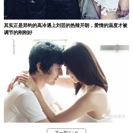
其实正是郑钧的高冷遇上刘芸的热辣开朗，爱情的温度才被
调节的刚刚好
下一页(
1
/ 4)