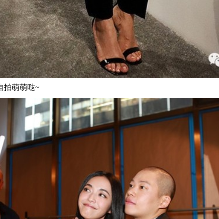
u 自拍萌萌哒~