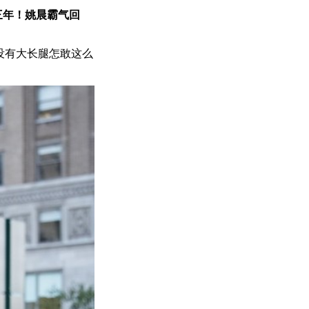
三年！姚晨霸气回
没有大长腿怎敢这么