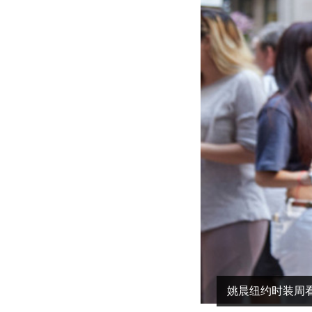
姚晨纽约时装周看