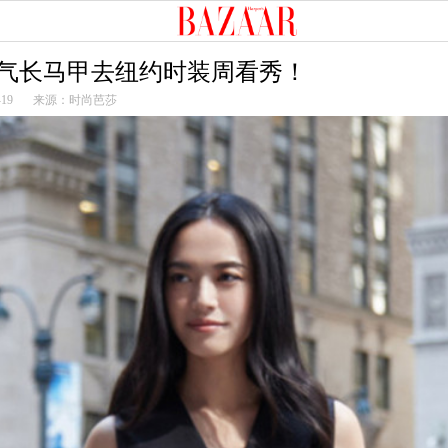
气长马甲去纽约时装周看秀！
-19
来源：时尚芭莎