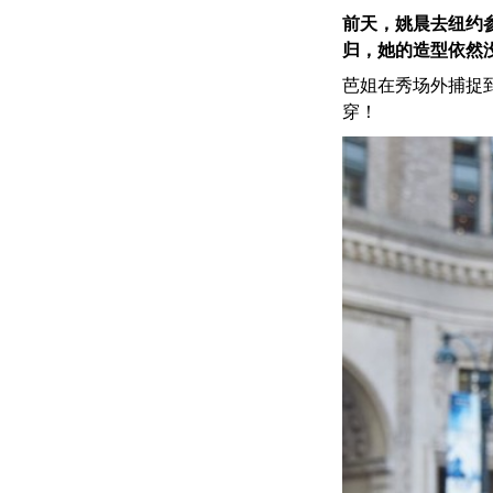
前
天，姚晨去纽约参
归，她的造型依然
芭姐在秀场外捕捉
穿！