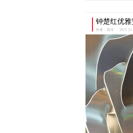
钟楚红优雅
作者：
高冷
2015-12-