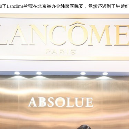
了Lancôme兰蔻在北京举办金纯奢享晚宴，竟然还遇到了钟楚