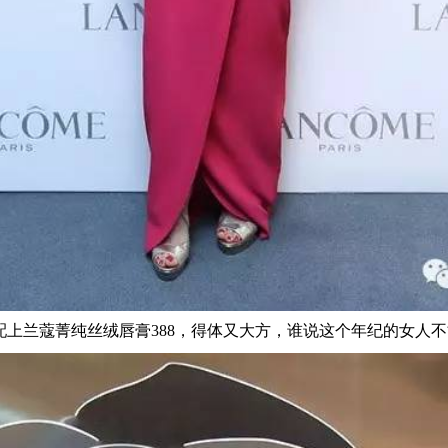
配上兰蔻菁纯丝绒唇膏388，得体又大方，谁说这个年纪的女人