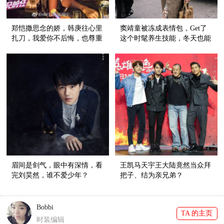
郑恺撒思念的娇，韩庚往心里
窦靖童被冻成表情包，Get了
扎刀，我爱你不后悔，也尊重
这个时髦养生技能，冬天也能
故事的结尾
穿裙子！
眉间是剑气，眼中有深情，看
王凯马天宇王大陆竟然当众拜
完刘昊然，谁不爱少年？
把子、结为亲兄弟？
Bobbi
TA 的主页
时装编辑