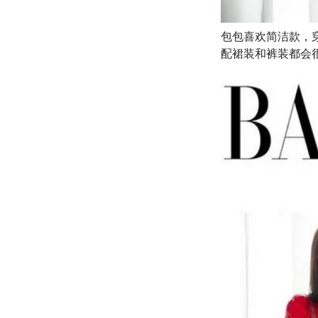
包包喜欢简洁款，穿
配裙装和裤装都会