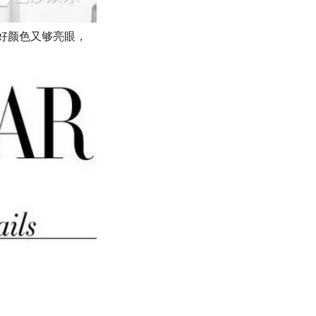
感好颜色又够亮眼，