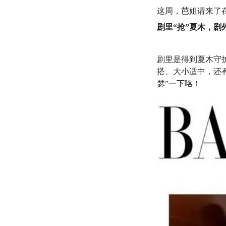
这
周，芭姐请来了
剧里“抢”夏木，剧
剧里是得到夏木守护
搭、大小适中，还
瑟”一下咯！