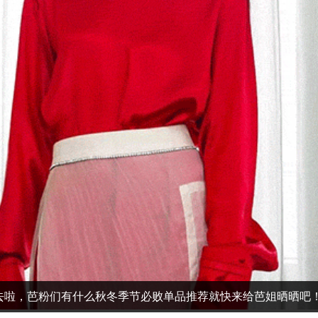
去啦，芭粉们有什么秋冬季节必败单品推荐就快来给芭姐晒晒吧