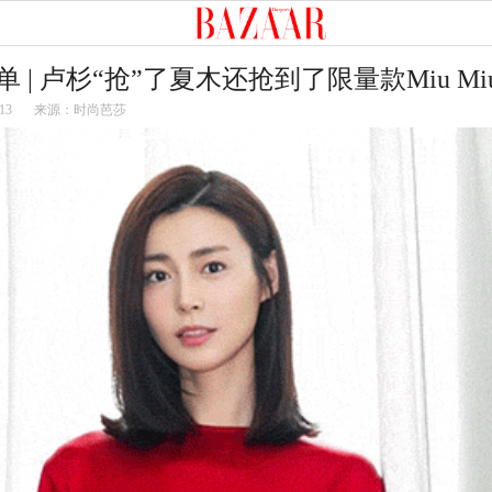
 | 卢杉“抢”了夏木还抢到了限量款Miu M
13
来源：时尚芭莎