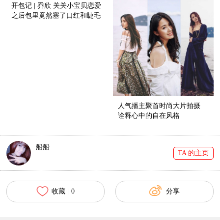
开包记 | 乔欣 关关小宝贝恋爱
之后包里竟然塞了口红和睫毛
膏！
人气播主聚首时尚大片拍摄
诠释心中的自在风格
船船
TA 的主页
收藏 |
0
分享