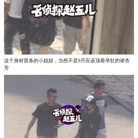
这个身材苗条的小姐姐，当然不是9月应该顶着孕肚的谢杏
芳