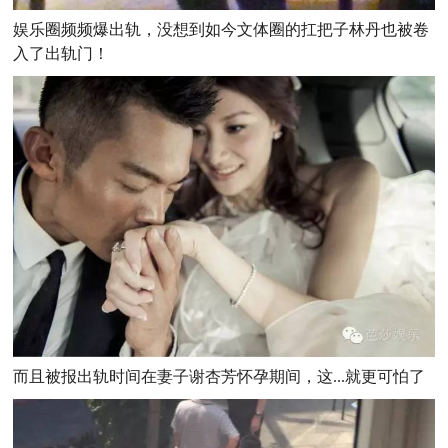
娱乐圈频频爆出轨，没想到如今文体圈的扛把子林丹也被卷
入了出轨门！
而且被报出轨时间在妻子谢杏芳怀孕期间，这...就更可怕了