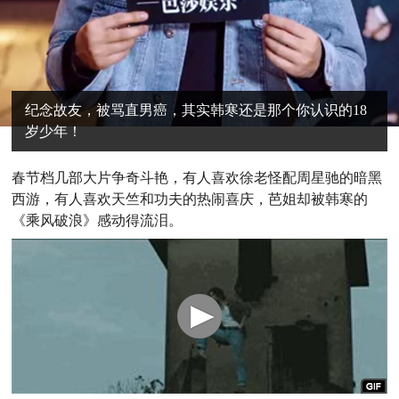
纪念故友，被骂直男癌，其实韩寒还是那个你认识的18
岁少年！
春节档几部大片争奇斗艳，有人喜欢徐老怪配周星驰的暗黑
西游，有人喜欢天竺和功夫的热闹喜庆，芭姐却被韩寒的
《乘风破浪》感动得流泪。