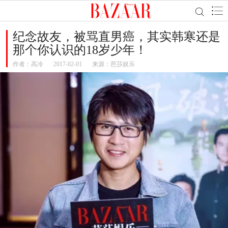
纪念故友，被骂直男癌，其实韩寒还是
那个你认识的18岁少年！
作者：
高冷
2017-02-01
来源：芭莎娱乐