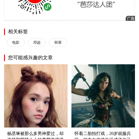
相关标签
电影
邓超
韩寒
您可能感兴趣的文章
杨丞琳被那么多男神爱过，却
怀着二胎拍打戏，20岁就服兵