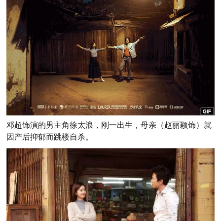
邓超饰演的男主角徐太浪，刚一出生，母亲（赵丽颖饰）就
因产后抑郁而跳楼自杀。