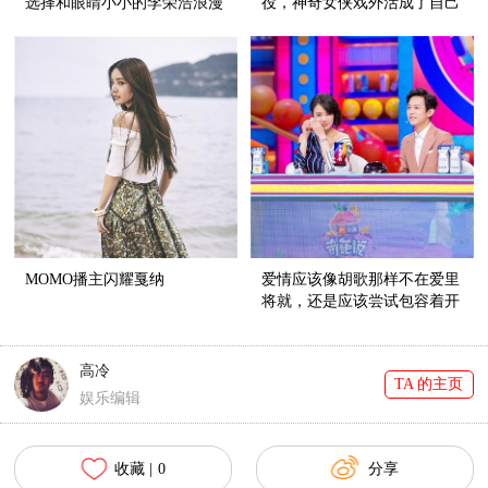
选择和眼睛小小的李荣浩浪漫
役，神奇女侠戏外活成了自己
成偶像剧
的英雄
MOMO播主闪耀戛纳
爱情应该像胡歌那样不在爱里
将就，还是应该尝试包容着开
始？
高冷
TA 的主页
娱乐编辑
收藏 |
0
分享