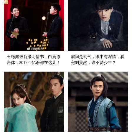
王栎鑫致俞灏明情书，白鹿原
眉间是剑气，眼中有深情，看
合体，2017回忆杀都在这儿！
完刘昊然，谁不爱少年？