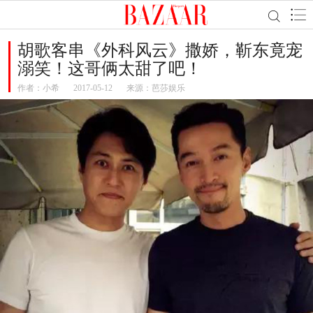
胡歌客串《外科风云》撒娇，靳东竟宠
溺笑！这哥俩太甜了吧！
作者：
小希
2017-05-12
来源：芭莎娱乐