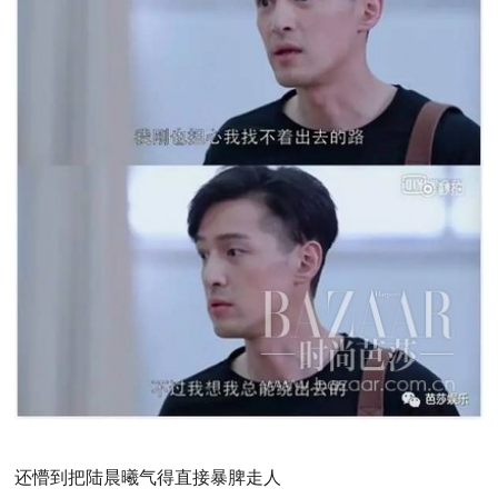
还懵到把陆晨曦气得直接暴脾走人