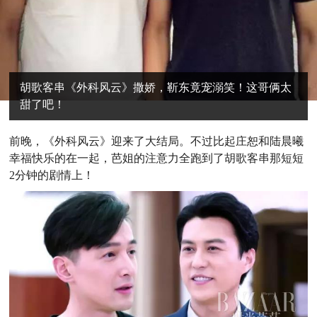
胡歌客串《外科风云》撒娇，靳东竟宠溺笑！这哥俩太
甜了吧！
前
晚，《外科风云》迎来了大结局。不过比起庄恕和陆晨曦
幸福快乐的在一起，芭姐的注意力全跑到了胡歌客串那短短
2分钟的剧情上！