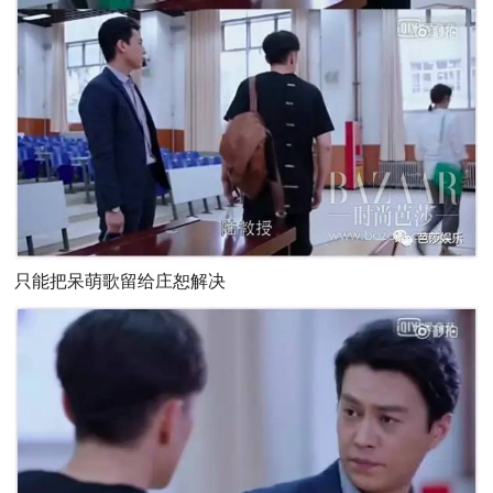
只能把呆萌歌留给
庄恕解决