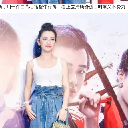
动，用一件白背心搭配牛仔裤，看上去清爽舒适，时髦又不费力