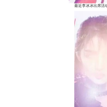
最
近李冰冰出席活