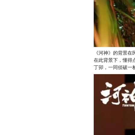
《河神》的背景在
在此背景下，懂得
丁卯，一同侦破一